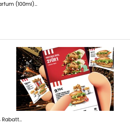
rfum (100ml)...
Rabatt...