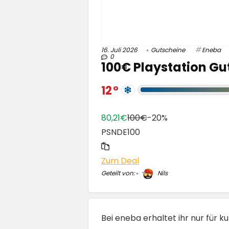
16. Juli 2026
Gutscheine
Eneba
0
100€ Playstation Gu
12
80,21€
100€
-20%
PSNDE100
Zum Deal
Geteilt von:
Nils
Bei eneba erhaltet ihr nur für k