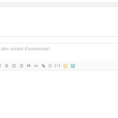
{}
[+]