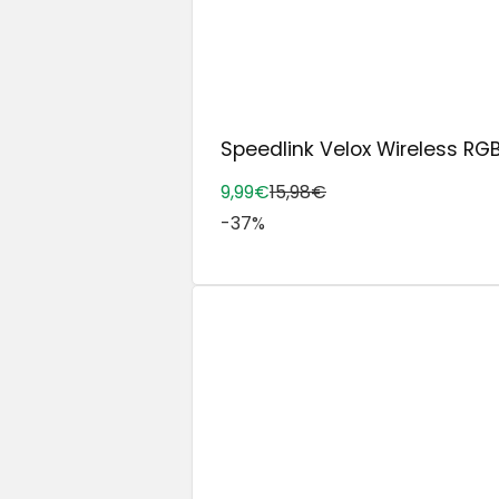
Speedlink Velox Wireless RG
9,99€
15,98€
-37%