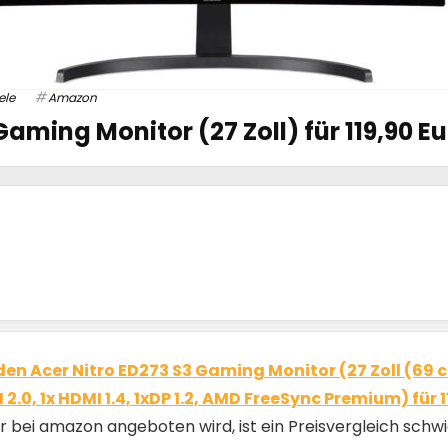
ele
Amazon
Gaming Monitor (27 Zoll) für 119,90 E
den Acer Nitro ED273 S3 Gaming Monitor (27 Zoll (69 c
 2.0, 1x HDMI 1.4, 1xDP 1.2, AMD FreeSync Premium) für
 bei amazon angeboten wird, ist ein Preisvergleich schwier