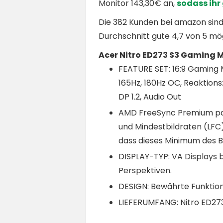
Monitor 143,30€ an,
sodass ihr
Die 382 Kunden bei amazon sin
Durchschnitt gute 4,7 von 5 mö
Acer Nitro ED273 S3 Gaming 
FEATURE SET: 16:9 Gaming 
165Hz, 180Hz OC, Reaktions
DP 1.2, Audio Out
AMD FreeSync Premium pass
und Mindestbildraten (LFC)
dass dieses Minimum des Bil
DISPLAY-TYP: VA Displays 
Perspektiven.
DESIGN: Bewährte Funktiona
LIEFERUMFANG: Nitro ED273