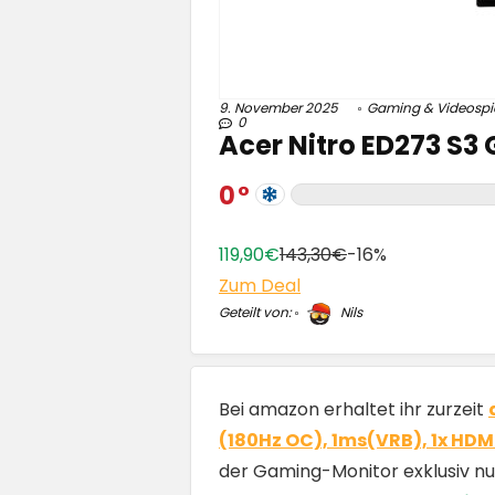
9. November 2025
Gaming & Videospi
0
Acer Nitro ED273 S3 
0
119,90€
143,30€
-16%
Zum Deal
Geteilt von:
Nils
Bei amazon erhaltet ihr zurzeit
(180Hz OC), 1ms(VRB), 1x HDMI
der Gaming-Monitor exklusiv nur