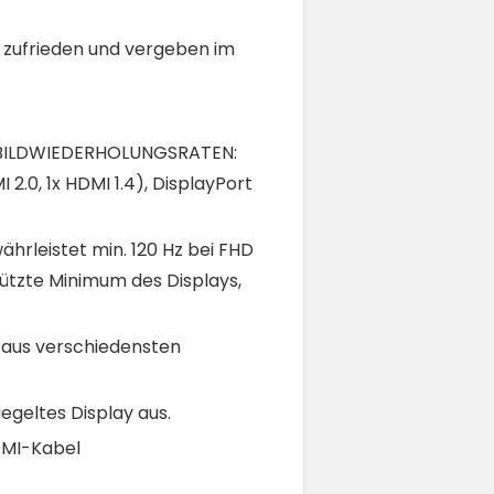
 zufrieden und vergeben im
y, BILDWIEDERHOLUNGSRATEN:
2.0, 1x HDMI 1.4), DisplayPort
hrleistet min. 120 Hz bei FHD
tützte Minimum des Displays,
l aus verschiedensten
egeltes Display aus.
DMI-Kabel