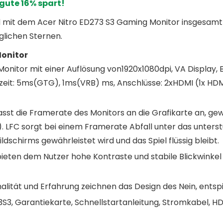
 gute 16% spart!
d mit dem Acer Nitro ED273 S3 Gaming Monitor insgesamt
glichen Sternen.
Monitor
Monitor mit einer Auflösung von1920x1080dpi, VA Displa
zeit: 5ms(GTG), 1ms(VRB) ms, Anschlüsse: 2xHDMI (1x HDMI 
t die Framerate des Monitors an die Grafikarte an, gewä
. LFC sorgt bei einem Framerate Abfall unter das unters
dschirms gewährleistet wird und das Spiel flüssig bleibt.
bieten dem Nutzer hohe Kontraste und stabile Blickwinke
lität und Erfahrung zeichnen das Design des Nein, entspi
S3, Garantiekarte, Schnellstartanleitung, Stromkabel, H