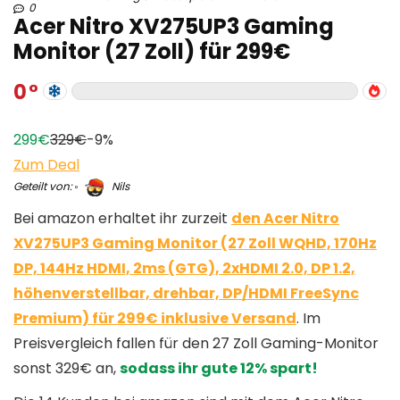
0
Acer Nitro XV275UP3 Gaming
Monitor (27 Zoll) für 299€
0
299€
329€
-9%
Zum Deal
Geteilt von:
Nils
Bei amazon erhaltet ihr zurzeit
den Acer Nitro
XV275UP3 Gaming Monitor (27 Zoll WQHD, 170Hz
DP, 144Hz HDMI, 2ms (GTG), 2xHDMI 2.0, DP 1.2,
höhenverstellbar, drehbar, DP/HDMI FreeSync
Premium) für 299€ inklusive Versand
. Im
Preisvergleich fallen für den 27 Zoll Gaming-Monitor
sonst 329€ an,
sodass ihr gute 12% spart!