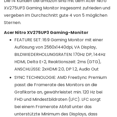
Die 14 Kunden bei amazon sind mit dem Acer Nitro
XV275UP3 Gaming Monitor insgesamt zufrieden und
vergeben im Durchschnitt gute 4 von 5 möglichen
Sternen.
Acer Nitro XV275UP3 Gaming-Monitor
FEATURE SET: 16:9 Gaming Monitor mit einer
Auflösung von 2560x1440dpi, VA Display,
BILDWIEDERHOLUNGSRATEN: 170Hz DP, 144Hz
HDMI, Delta E<2, Reaktionszeit: 2ms (GTG),
ANSCHLÜSSE: 2xHDMI 2.0, DP 1.2, Audio Out
SYNC TECHNOLOGIE: AMD FreeSync Premium
passt die Framerate des Monitors an die
Grafikarte an, gewährleistet min. 120 Hz bei
FHD und Mindestbildraten (LFC). LFC sorgt
bei einem Framerate Abfall unter das
unterstützte Minimum des Displays, dass