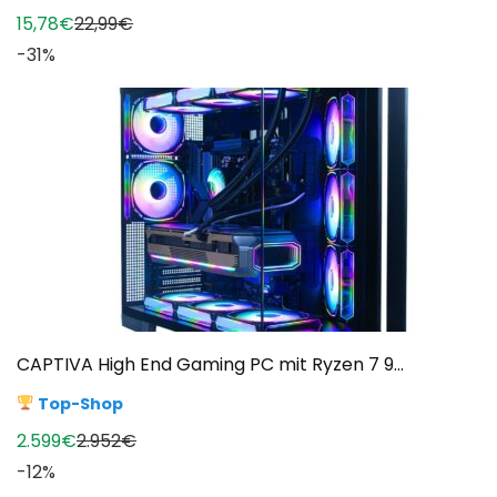
15,78€
22,99€
-31%
CAPTIVA High End Gaming PC mit Ryzen 7 9...
Top-Shop
2.599€
2.952€
-12%