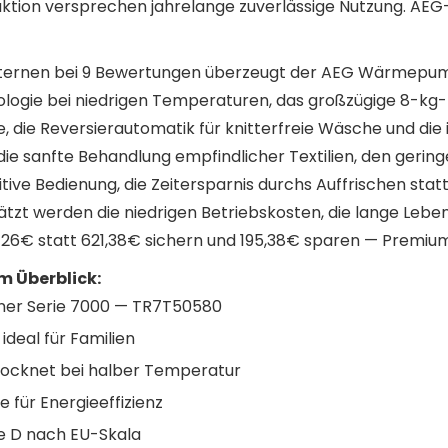
uktion versprechen jahrelange zuverlässige Nutzung. AEG
 Sternen bei 9 Bewertungen überzeugt der AEG Wärmepu
logie bei niedrigen Temperaturen, das großzügige 8-kg
e Reversierautomatik für knitterfreie Wäsche und die i
ie sanfte Behandlung empfindlicher Textilien, den gerin
itive Bedienung, die Zeitersparnis durchs Auffrischen statt
tzt werden die niedrigen Betriebskosten, die lange Lebe
426€ statt 621,38€ sichern und 195,38€ sparen — Premiu
 Überblick:
r Serie 7000 — TR7T50580
deal für Familien
rocknet bei halber Temperatur
ür Energieeffizienz
se D nach EU-Skala