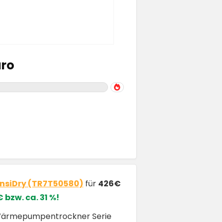
uro
nsiDry (TR7T50580)
für
426€
 bzw. ca. 31 %!
Wärmepumpentrockner Serie