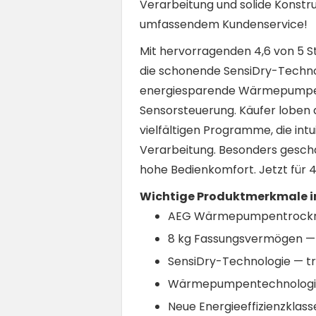
Verarbeitung und solide Konstr
umfassendem Kundenservice!
Mit hervorragenden 4,6 von 5
die schonende SensiDry-Techno
energiesparende Wärmepumpe, di
Sensorsteuerung. Käufer loben d
vielfältigen Programme, die intu
Verarbeitung. Besonders geschä
hohe Bedienkomfort. Jetzt für 
Wichtige Produktmerkmale im
AEG Wärmepumpentrockne
8 kg Fassungsvermögen — i
SensiDry-Technologie — t
Wärmepumpentechnologie f
Neue Energieeffizienzklas