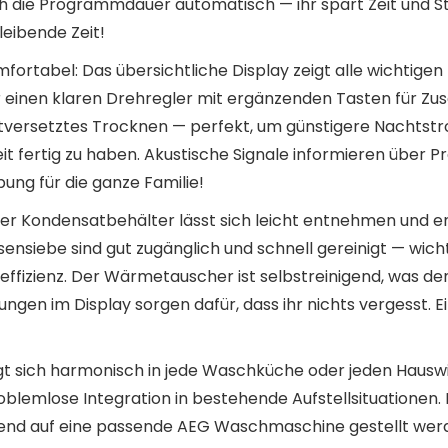
ch die Programmdauer automatisch — ihr spart Zeit und S
leibende Zeit!
omfortabel: Das übersichtliche Display zeigt alle wichtigen
einen klaren Drehregler mit ergänzenden Tasten für Zus
itversetztes Trocknen — perfekt, um günstigere Nachtstr
it fertig zu haben. Akustische Signale informieren übe
ung für die ganze Familie!
Der Kondensatbehälter lässt sich leicht entnehmen und ent
sensiebe sind gut zugänglich und schnell gereinigt — wich
effizienz. Der Wärmetauscher ist selbstreinigend, was d
gen im Display sorgen dafür, dass ihr nichts vergesst. Ei
t sich harmonisch in jede Waschküche oder jeden Hauswi
emlose Integration in bestehende Aufstellsituationen. B
rend auf eine passende AEG Waschmaschine gestellt wer