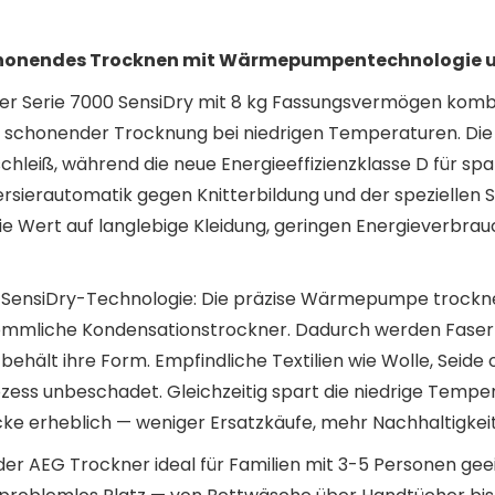
Schonendes Trocknen mit Wärmepumpentechnologie 
Serie 7000 SensiDry mit 8 kg Fassungsvermögen komb
chonender Trocknung bei niedrigen Temperaturen. Die 
schleiß, während die neue Energieeffizienzklasse D für sp
rsierautomatik gegen Knitterbildung und der speziellen 
 die Wert auf langlebige Kleidung, geringen Energieverbr
ve SensiDry-Technologie: Die präzise Wärmepumpe trockn
mmliche Kondensationstrockner. Dadurch werden Fasern
ng behält ihre Form. Empfindliche Textilien wie Wolle, Seid
ss unbeschadet. Gleichzeitig spart die niedrige Temper
cke erheblich — weniger Ersatzkäufe, mehr Nachhaltigkeit
der AEG Trockner ideal für Familien mit 3-5 Personen gee