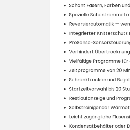
Schont Fasern, Farben und 
Spezielle Schontrommel mi
Reversierautomatik — weni
Integrierter Knitterschu
ProSense-Sensorsteuerun
Verhindert Übertrocknung
Vielfältige Programme für a
Zeitprogramme von 20 Min
Schranktrocken und Büge
Startzeitvorwahl bis 20 St
Restlaufanzeige und Prog
Selbstreinigender Wärme
Leicht zugängliche Flusens
Kondensatbehälter oder D