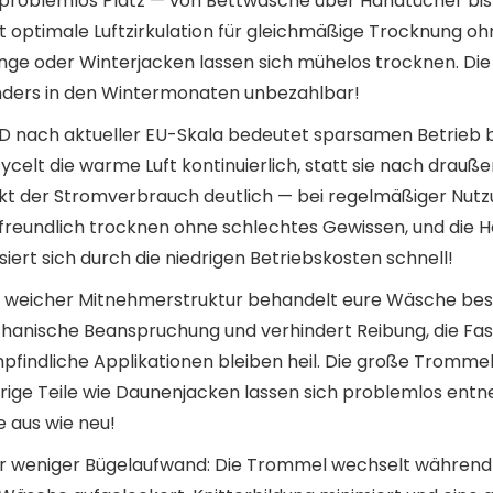
oblemlos Platz — von Bettwäsche über Handtücher bis zu
 optimale Luftzirkulation für gleichmäßige Trocknung o
änge oder Winterjacken lassen sich mühelos trocknen. Di
nders in den Wintermonaten unbezahlbar!
e D nach aktueller EU-Skala bedeutet sparsamen Betrieb 
t die warme Luft kontinuierlich, statt sie nach draußen
t der Stromverbrauch deutlich — bei regelmäßiger Nutzun
reundlich trocknen ohne schlechtes Gewissen, und die H
siert sich durch die niedrigen Betriebskosten schnell!
 weicher Mitnehmerstruktur behandelt eure Wäsche beson
hanische Beanspruchung und verhindert Reibung, die Fa
pfindliche Applikationen bleiben heil. Die große Trommel
rige Teile wie Daunenjacken lassen sich problemlos en
 aus wie neu!
für weniger Bügelaufwand: Die Trommel wechselt während