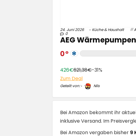
24. Juni 2026
Küche & Haushalt
0
AEG Wärmepumpentro
0
426€
621,38€
-31%
Zum Deal
Geteilt von:
Nils
Bei Amazon bekommt ihr aktue
inklusive Versand. Im Preisverg
Bei Amazon vergaben bisher
9 