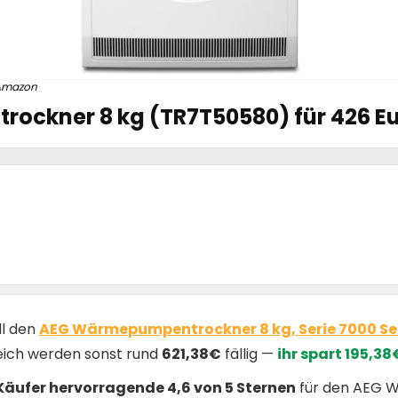
Amazon
ckner 8 kg (TR7T50580) für 426 E
ll den
AEG Wärmepumpentrockner 8 kg, Serie 7000 Se
leich werden sonst rund
621,38€
fällig —
ihr spart 195,38€
Käufer hervorragende 4,6 von 5 Sternen
für den AEG 