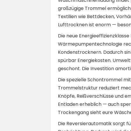
Waschmaschinenladung findet pr
großzügige Trommel ermöglicht
Textilien wie Bettdecken, Vorh
Lufttrocknen ist enorm — beso
Die neue Energieeffizienzklass
Wärmepumpentechnologie recycel
Kondenstrocknern. Dadurch sink
spürbar Energiekosten. Umweltf
geschont. Die Investition amorti
Die spezielle Schontrommel mit
Trommelstruktur reduziert mec
Knöpfe, Reißverschlüsse und em
Entladen erheblich — auch sper
Trockengang sieht eure Wäsche
Die Reversierautomatik sorgt 