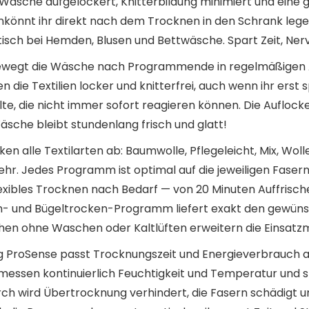
 Wäsche aufgelockert, Knitterbildung minimiert und eine
 könkönnt ihr direkt nach dem Trocknen in den Schrank le
tisch bei Hemden, Blusen und Bettwäsche. Spart Zeit, Ner
bewegt die Wäsche nach Programmende in regelmäßigen Abs
en die Textilien locker und knitterfrei, auch wenn ihr er
lte, die nicht immer sofort reagieren können. Die Aufloc
äsche bleibt stundenlang frisch und glatt!
n alle Textilarten ab: Baumwolle, Pflegeleicht, Mix, Wolle
r. Jedes Programm ist optimal auf die jeweiligen Faser
ibles Trocknen nach Bedarf — von 20 Minuten Auffrischen
n- und Bügeltrocken-Programm liefert exakt den gewün
en ohne Waschen oder Kaltlüften erweitern die Einsatzm
ng ProSense passt Trocknungszeit und Energieverbrauch 
essen kontinuierlich Feuchtigkeit und Temperatur und
ch wird Übertrocknung verhindert, die Fasern schädigt u