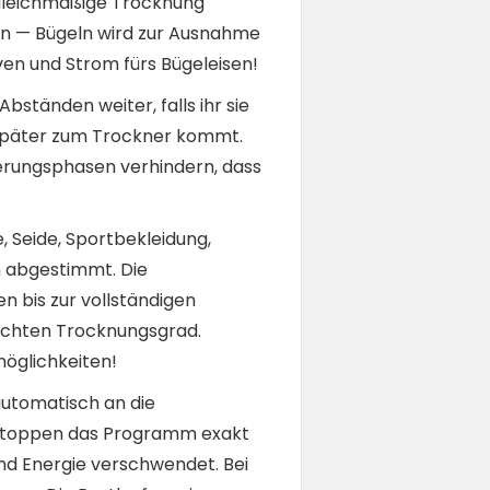
 gleichmäßige Trocknung
gen — Bügeln wird zur Ausnahme
ven und Strom fürs Bügeleisen!
tänden weiter, falls ihr sie
st später zum Trockner kommt.
kerungsphasen verhindern, dass
, Seide, Sportbekleidung,
n abgestimmt. Die
 bis zur vollständigen
schten Trocknungsgrad.
öglichkeiten!
automatisch an die
 stoppen das Programm exakt
nd Energie verschwendet. Bei