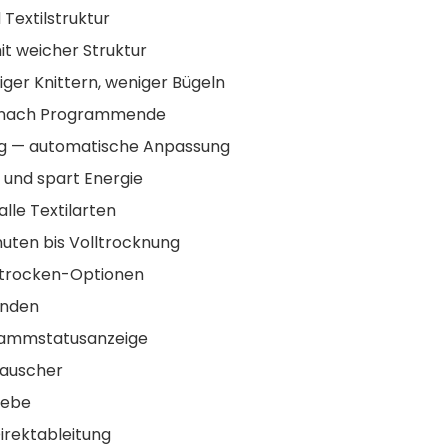
Textilstruktur
t weicher Struktur
ger Knittern, weniger Bügeln
tz nach Programmende
g — automatische Anpassung
 und spart Energie
lle Textilarten
uten bis Volltrocknung
ltrocken-Optionen
unden
rammstatusanzeige
tauscher
iebe
irektableitung