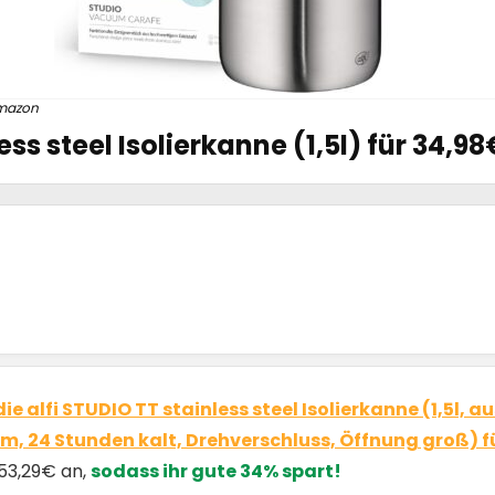
mazon
ess steel Isolierkanne (1,5l) für 34,98
die alfi STUDIO TT stainless steel Isolierkanne (1,5l
rm, 24 Stunden kalt, Drehverschluss, Öffnung groß) f
 53,29€ an,
sodass ihr gute 34% spart!