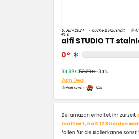
6. Juni 2024
Küche & Haushalt
A
0
alfi STUDIO TT stainl
0
34,98€
53,29€
-34%
Zum Deal
Geteilt von:
Nils
Bei amazon erhaltet ihr zurzeit
mattiert, hält 12 Stunden wa
fallen für die Isolierkanne sonst