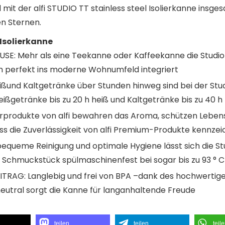
mit der alfi STUDIO TT stainless steel Isolierkanne insg
en Sternen.
 Isolierkanne
: Mehr als eine Teekanne oder Kaffeekanne die Studio ze
h perfekt ins moderne Wohnumfeld integriert
ißund Kaltgetränke über Stunden hinweg sind bei der Stu
ißgetränke bis zu 20 h heiß und Kaltgetränke bis zu 40 h 
erprodukte von alfi bewahren das Aroma, schützen Lebens
ass die Zuverlässigkeit von alfi Premium-Produkte kennze
queme Reinigung und optimale Hygiene lässt sich die St
das Schmuckstück spülmaschinenfest bei sogar bis zu 93 ° C
AG: Langlebig und frei von BPA –dank des hochwertigen
tral sorgt die Kanne für langanhaltende Freude
teilen
teilen
teil