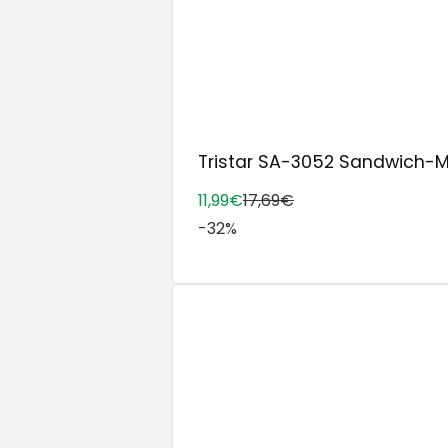
Tristar SA-3052 Sandwich-Make
11,99€
17,69€
-32%