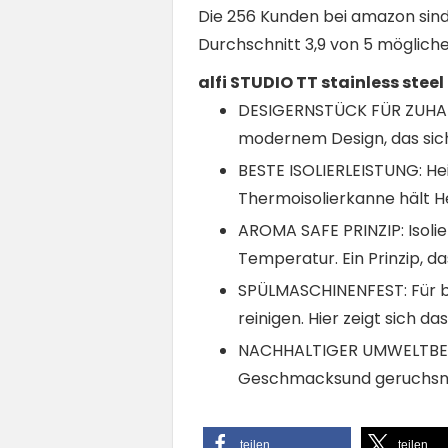
Die 256 Kunden bei amazon sind 
Durchschnitt 3,9 von 5 möglich
alfi STUDIO TT stainless steel
DESIGERNSTÜCK FÜR ZUHAUSE
modernem Design, das sic
BESTE ISOLIERLEISTUNG: He
Thermoisolierkanne hält He
AROMA SAFE PRINZIP: Isoli
Temperatur. Ein Prinzip, d
SPÜLMASCHINENFEST: Für be
reinigen. Hier zeigt sich 
NACHHALTIGER UMWELTBEITR
Geschmacksund geruchsneu
teilen
teilen