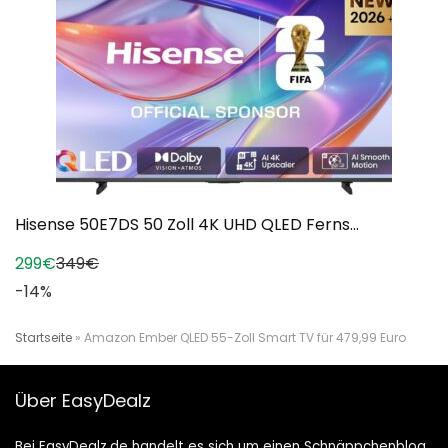
Hisense 50E7DS 50 Zoll 4K UHD QLED Ferns...
299€
349€
-14%
Startseite
»
Amazon Ember QLED 55-Zoll Smart TV für 479,99 Euro
Über EasyDealz
Bei EasyDealz.de handelt es sich um einen Schnäppchenblog,