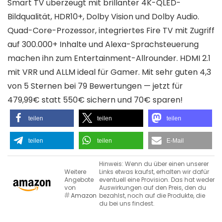
Smart TV überzeugt mit brillanter 4K-QLED-
Bildqualität, HDR10+, Dolby Vision und Dolby Audio.
Quad-Core-Prozessor, integriertes Fire TV mit Zugriff
auf 300.000+ Inhalte und Alexa-Sprachsteuerung
machen ihn zum Entertainment-Allrounder. HDMI 2.1
mit VRR und ALLM ideal für Gamer. Mit sehr guten 4,3
von 5 Sternen bei 79 Bewertungen — jetzt für
479,99€ statt 550€ sichern und 70€ sparen!
teilen
teilen
teilen
teilen
teilen
E-Mail
Hinweis: Wenn du über einen unserer
Weitere
Links etwas kaufst, erhalten wir dafür
Angebote
eventuell eine Provision. Das hat weder
von
Auswirkungen auf den Preis, den du
Amazon
bezahlst, noch auf die Produkte, die
du bei uns findest.