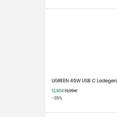
UGREEN 45W USB C Ladegerät f
12,96€
19,99€
-35%