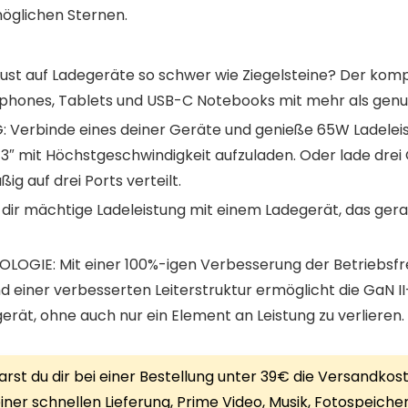
möglichen Sternen.
Lust auf Ladegeräte so schwer wie Ziegelsteine? Der komp
hones, Tablets und USB-C Notebooks mit mehr als genug
Verbinde eines deiner Geräte und genieße 65W Ladeleist
″ mit Höchstgeschwindigkeit aufzuladen. Oder lade drei G
ig auf drei Ports verteilt.
r mächtige Ladeleistung mit einem Ladegerät, das gerad
OGIE: Mit einer 100%-igen Verbesserung der Betriebsfr
d einer verbesserten Leiterstruktur ermöglicht die GaN I
rät, ohne auch nur ein Element an Leistung zu verlieren.
rst du dir bei einer Bestellung unter 39€ die Versandkos
iner schnellen Lieferung, Prime Video, Musik, Fotospeiche