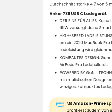
Durchschnitt starke 4,7 von 5 
Anker 735 USB C Ladegerät
DER EINE FÜR ALLES: Keine 
65W versorgt deine Smartp
HIGH-SPEED LADELEISTUNG: 
um ein 2020 MacBook Pro 13
Ladeleistung wird gleichmäß
KOMPAKTES DESIGN: Gönn di
AirPods Pro Ladehülle ist.
POWERED BY GaN II TECHNOL
minimalistischen Design un
winziges, kompaktes Ladege
Mit
Amazon-Prime
spa
profitierst zudem von e