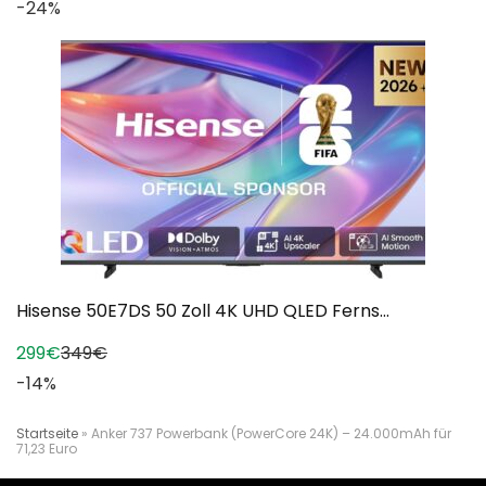
-24%
Hisense 50E7DS 50 Zoll 4K UHD QLED Ferns...
299€
349€
-14%
Startseite
»
Anker 737 Powerbank (PowerCore 24K) – 24.000mAh für
71,23 Euro