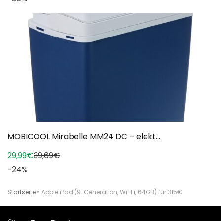
MOBICOOL Mirabelle MM24 DC – elekt...
29,99€
39,69€
-24%
Startseite
»
Apple iPad (9. Generation, Wi-Fi, 64GB) für 315€