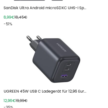
SanDisk Ultra Android microSDXC UHS-I Sp...
8,99€
18,45€
-51%
UGREEN 45W USB C Ladegerät für 12,96 Eur...
12,96€
19,99€
-35%