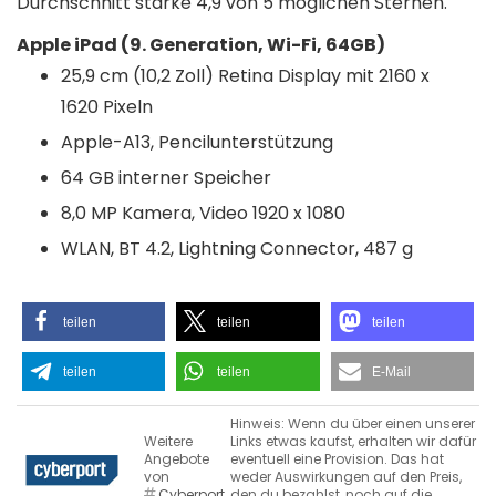
Durchschnitt starke 4,9 von 5 möglichen Sternen.
Apple iPad (9. Generation, Wi-Fi, 64GB)
25,9 cm (10,2 Zoll) Retina Display mit 2160 x
1620 Pixeln
Apple-A13, Pencilunterstützung
64 GB interner Speicher
8,0 MP Kamera, Video 1920 x 1080
WLAN, BT 4.2, Lightning Connector, 487 g
teilen
teilen
teilen
teilen
teilen
E-Mail
Hinweis: Wenn du über einen unserer
Weitere
Links etwas kaufst, erhalten wir dafür
Angebote
eventuell eine Provision. Das hat
von
weder Auswirkungen auf den Preis,
Cyberport
den du bezahlst, noch auf die