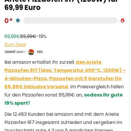
69,99 Euro
0
69,99€
85,99€
-19%
Zum Deal
Geteilt von:
Nils
Bei amazon erhaltet ihr zurzeit
den Ariete
Pizzaofen 917 (Max. Temperatur 400°C, 1200W) –
4-Minuten-Pizza, Pizzaofen mit 5 Garstufen für
69,99€ inklusive Versand
. Im Preisvergleich fallen
für den Pizzaofen sonst 85,99€ an,
sodass ihr gute
19% spart!
Die 12.483 Kunden bei amazon sind mit dem Ariete
Pizzaofen 917 insgesamt zufrieden und vergeben im
Durchschnitt gute 4,3 von 5 möglichen Sternen.