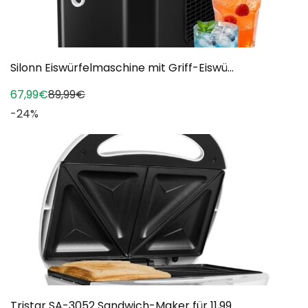
Silonn Eiswürfelmaschine mit Griff-Eiswü...
67,99€
89,99€
-24%
Tristar SA-3052 Sandwich-Maker für 11,99...