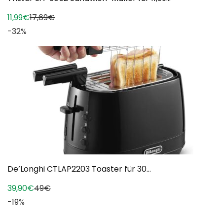
11,99€
17,69€
-32%
De’Longhi CTLAP2203 Toaster für 30...
39,90€
49€
-19%