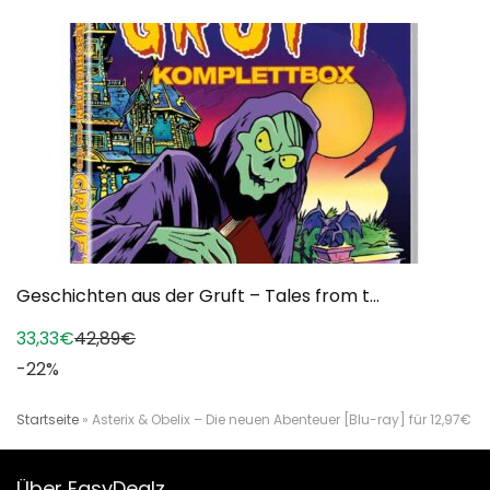
Geschichten aus der Gruft – Tales from t...
33,33€
42,89€
-22%
Startseite
»
Asterix & Obelix – Die neuen Abenteuer [Blu-ray] für 12,97€
Über EasyDealz