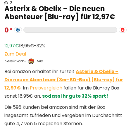
0
Asterix & Obelix – Die neuen
Abenteuer [Blu-ray] für 12,97€
0
12,97€
18,95€
-32%
Zum Deal
Geteilt von:
Nils
Bei amazon erhaltet ihr zurzeit
Asterix & Obelix –
Die neuen Abenteuer (3er-BD-Box) [Blu-ray] für
12,97€
. Im
Preisvergleich
fallen für die Blu-ray Box
sonst 18,95€ an,
sodass ihr gute 32% spart!
Die 596 Kunden bei amazon sind mit der Box
insgesamt zufrieden und vergeben im Durchschnitt
gute 4,7 von 5 möglichen Sternen.