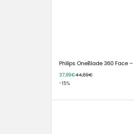
Philips OneBlade 360 Face – E
37,99€
44,89€
-15%