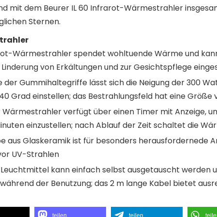
nd mit dem Beurer IL 60 Infrarot-Wärmestrahler insgesa
glichen Sternen.
trahler
rot-Wärmestrahler spendet wohltuende Wärme und kann 
Linderung von Erkältungen und zur Gesichtspflege einge
e der Gummihaltegriffe lässt sich die Neigung der 300 Wa
0 Grad einstellen; das Bestrahlungsfeld hat eine Größe 
ärmestrahler verfügt über einen Timer mit Anzeige, um
5 Minuten einzustellen; nach Ablauf der Zeit schaltet die
e aus Glaskeramik ist für besonders herausfordernede 
 vor UV-Strahlen
euchtmittel kann einfach selbst ausgetauscht werden un
 während der Benutzung; das 2 m lange Kabel bietet au
teilen
teilen
teil