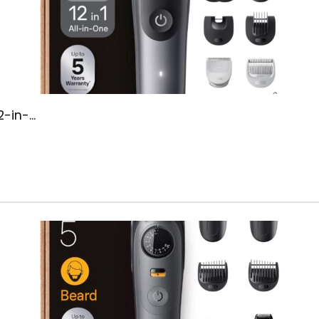
-in-...