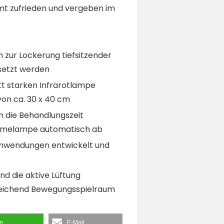
mt zufrieden und vergeben im
zur Lockerung tiefsitzender
setzt werden
tt starken Infrarotlampe
von ca. 30 x 40 cm
 die Behandlungszeit
 Wärmelampe automatisch ab
Anwendungen entwickelt und
d die aktive Lüftung
sreichend Bewegungsspielraum
en
E-Mail