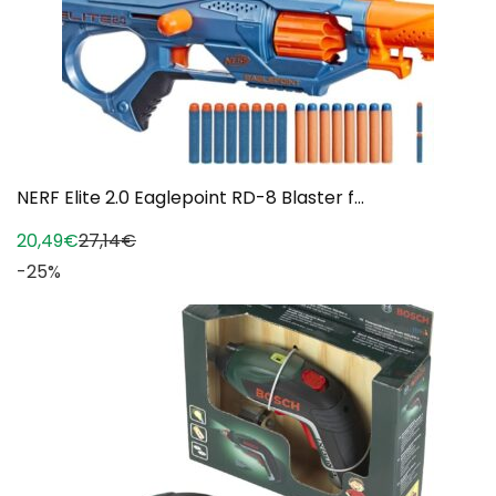
NERF Elite 2.0 Eaglepoint RD-8 Blaster f...
20,49€
27,14€
-25%