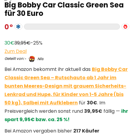
Big Bobby Car Classic Green Sea
für 30 Euro
0
30€
39,95€
-25%
Zum Deal
Geteilt von:
Nils
Bei Amazon bekommt ihr aktuell das
Big Bobby Car
Classic Green Sea – Rutschauto ab 1 Jahr im
bunten Meeres-Design mit grauem Sicherheits-
Lenkrad und Hupe, für Kinder von 1-5 Jahre (bis
50 kg), Salbei mit Aufklebern
für
30€
. Im
Preisvergleich werden sonst rund
39,95€
fällig —
ihr
spart 9,95€ bzw. ca. 25 %!
Bei Amazon vergaben bisher
217 Käufer