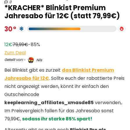
0
*KRACHER* Blinkist Premium
Jahresabo für 12€ (statt 79,99€)
30
12€
79,99€
-85%
Zum Deal
Geteilt von:
Nils
Bei Blinkist gibt es zurzeit
das Blinkist Premium
Jahresabo für 12€
. Sollte euch der rabattierte Preis
nicht angezeigt werden, könnt ihr einfach den
Gutscheincode
keeplearning_affiliates_xmasde85
verwenden,.
Im Preisvergleich fallen für das Jahresabo sonst
79,99€,
sodass ihr starke 85% spart!
Alternativ gibt es auch noch
Blinkist Pro als