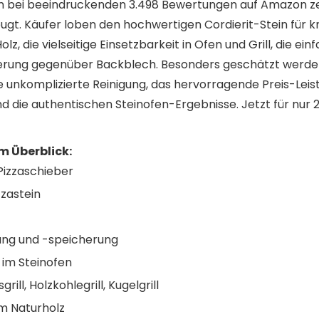
en bei beeindruckenden 3.498 Bewertungen auf Amazon zeig
ugt. Käufer loben den hochwertigen Cordierit-Stein für k
lz, die vielseitige Einsetzbarkeit in Ofen und Grill, die e
rung gegenüber Backblech. Besonders geschätzt werde
ie unkomplizierte Reinigung, das hervorragende Preis-Leist
 die authentischen Steinofen-Ergebnisse. Jetzt für nur 
 Überblick:
 Pizzaschieber
zzastein
ung und -speicherung
 im Steinofen
ill, Holzkohlegrill, Kugelgrill
m Naturholz