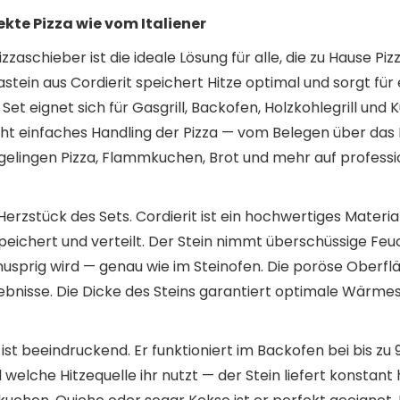
ekte Pizza wie vom Italiener
zzaschieber ist die ideale Lösung für alle, die zu Hause Pi
tein aus Cordierit speichert Hitze optimal und sorgt fü
t eignet sich für Gasgrill, Backofen, Holzkohlegrill und Ku
cht einfaches Handling der Pizza — vom Belegen über das
elingen Pizza, Flammkuchen, Brot und mehr auf professio
s Herzstück des Sets. Cordierit ist ein hochwertiges Mate
peichert und verteilt. Der Stein nimmt überschüssige Feuc
usprig wird — genau wie im Steinofen. Die poröse Oberfl
ebnisse. Die Dicke des Steins garantiert optimale Wärmes
s ist beeindruckend. Er funktioniert im Backofen bei bis zu 
gal welche Hitzequelle ihr nutzt — der Stein liefert konsta