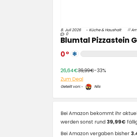
8. Juli 2026
Küche & Haushalt
Am
0
Blumtal Pizzastein G
0
26,64€
39,99€
-33%
Zum Deal
Geteilt von:
Nils
Bei Amazon bekommt ihr aktue
werden sonst rund
39,99€
fäll
Bei Amazon vergaben bisher
3.