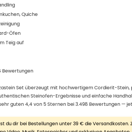
andling
ammkuchen, Quiche
einigung
ard-Öfen
m Teig auf
98 Bewertungen
zastein Set überzeugt mit hochwertigem Cordierit-Stein,
ie authentischen Steinofen-Ergebnisse und einfache Hand
 sehr guten 4,4 von 5 Sternen bei 3.498 Bewertungen — jet
 du dir bei Bestellungen unter 39 € die Versandkosten. Zu
rime Video, Musik, Fotospeicher und exklusiven Angeboten.