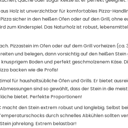
uchen, Quiche oder sogar Kekse ist er perfekt geeignet. E
 aus Holz ist unverzichtbar für komfortables Pizza-Handli
 Pizza sicher in den heißen Ofen oder auf den Grill, ohne
 zum Kinderspiel. Das Naturholz ist robust, lebensmitte
ch. Pizzastein im Ofen oder auf dem Grill vorheizen (ca.
eiten und belegen, dann vorsichtig auf den heißen Stein 
mit knusprigem Boden und perfekt geschmolzenem Käse. Die 
izza backen wie die Profis!
timal für haushaltsübliche Öfen und Grills. Er bietet ausre
e Abmessungen sind so gewählt, dass der Stein in die me
läche bietet. Perfekte Proportionen!
C macht den Stein extrem robust und langlebig. Selbst b
g. Temperaturschocks durch schnelles Abkühlen sollten v
tein jahrelang. Extrem belastbar!