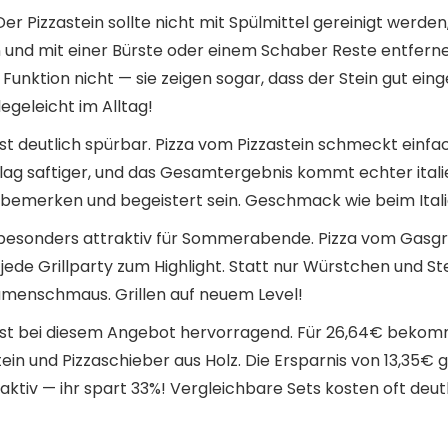
 Der Pizzastein sollte nicht mit Spülmittel gereinigt werd
n und mit einer Bürste oder einem Schaber Reste entferne
Funktion nicht — sie zeigen sogar, dass der Stein gut eing
legeleicht im Alltag!
 deutlich spürbar. Pizza vom Pizzastein schmeckt einf
elag saftiger, und das Gesamtergebnis kommt echter italie
bemerken und begeistert sein. Geschmack wie beim Itali
besonders attraktiv für Sommerabende. Pizza vom Gasgrill
ede Grillparty zum Highlight. Statt nur Würstchen und St
umenschmaus. Grillen auf neuem Level!
 ist bei diesem Angebot hervorragend. Für 26,64€ bekomm
ein und Pizzaschieber aus Holz. Die Ersparnis von 13,35€
tiv — ihr spart 33%! Vergleichbare Sets kosten oft deut