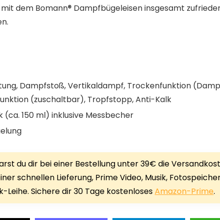
d mit dem Bomann® Dampfbügeleisen insgesamt zufriede
en.
htung, Dampfstoß, Vertikaldampf, Trockenfunktion (Dam
unktion (zuschaltbar), Tropfstopp, Anti-Kalk
(ca. 150 ml) inklusive Messbecher
gelung
rst du dir bei einer Bestellung unter 39€ die Versandkos
iner schnellen Lieferung, Prime Video, Musik, Fotospeiche
-Leihe. Sichere dir 30 Tage kostenloses
Amazon-Prime
.