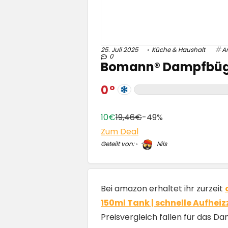
25. Juli 2025
Küche & Haushalt
A
0
Bomann® Dampfbügel
0
10€
19,46€
-49%
Zum Deal
Geteilt von:
Nils
Bei amazon erhaltet ihr zurzeit
150ml Tank | schnelle Aufheiz
Preisvergleich fallen für das D