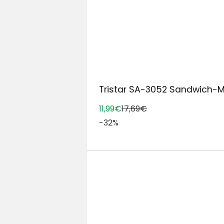
Tristar SA-3052 Sandwich-Make
11,99€
17,69€
-32%