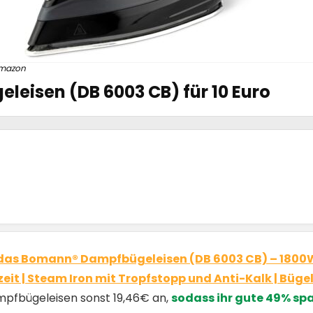
mazon
eisen (DB 6003 CB) für 10 Euro
das Bomann® Dampfbügeleisen (DB 6003 CB) – 1800W 
zeit | Steam Iron mit Tropfstopp und Anti-Kalk | Büge
ampfbügeleisen sonst 19,46€ an,
sodass ihr gute 49% spa