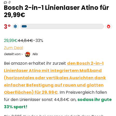
0
Bosch 2-in-1 Linienlaser Atino für
29,99€
3
29,99€
44,84€
-33%
Zum Deal
Geteilt von:
Nils
Bei amazon erhaltet ihr zurzeit
den Bosch 2-in-1
Linienlaser Atino mit integriertem Maßband
(horizontales oder vertikales Ausrichten dank
einfacher Befestigung auf rauen und glatten
Oberflächen) für 29,99€
. Im Preisvergleich fallen
für den Linienlaser sonst 44,84€ an,
sodass ihr gute
33% spart!