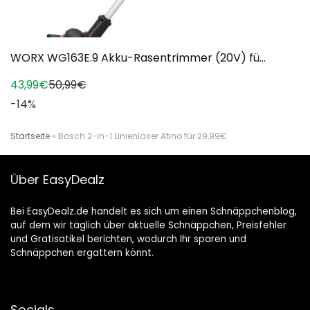
WORX WG163E.9 Akku-Rasentrimmer (20V) fü...
43,99€
50,99€
-14%
Startseite
»
Bosch 2-in-1 Linienlaser Atino für 29,99€
Über EasyDealz
Bei EasyDealz.de handelt es sich um einen Schnäppchenblog,
auf dem wir täglich über aktuelle Schnäppchen, Preisfehler
und Gratisatikel berichten, wodurch Ihr sparen und
Schnäppchen ergattern könnt.
Socials