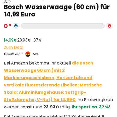
0
Bosch Wasserwaage (60 cm) für
14,99 Euro
0
14,99€
23,93€
-37%
Zum Deal
Geteilt von:
Nils
Bei Amazon bekommt ihr aktuell
die Bosch
Wasserwaage 60 cm (mit 2
Markierungsschiebern; Horizontale und
vertikale fluoreszierende Libellen; Metrische
Skala; Aluminiumgehäuse; Softgrip-
Stoßdämpfer; V-Nut) für 14,99€
. Im Preisvergleich
werden sonst rund
23,93€
fällig,
ihr spart ca. 37 %!
Bei Amazon vergaben bisher 127 Käufer
gute 4,6