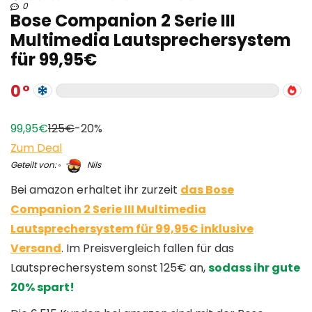
0
Bose Companion 2 Serie III
Multimedia Lautsprechersystem
für 99,95€
0
99,95€
125€
-20%
Zum Deal
Geteilt von:
Nils
Bei amazon erhaltet ihr zurzeit
das Bose
Companion 2 Serie III Multimedia
Lautsprechersystem für 99,95€ inklusive
Versand
. Im Preisvergleich fallen für das
Lautsprechersystem sonst 125€ an,
sodass ihr gute
20% spart!