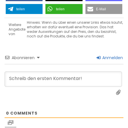
teilen
teilen
E-Mail
Hinweis: Wenn du über einen unserer Links etwas kaufst,
Weitere
erhalten wir dafür eventuell eine Provision. Das hat
Angebote
weder Auswirkungen auf den Preis, den du bezahlst,
von
noch auf die Produkte, die du bei uns findest.
Abonnieren
Anmelden
0
COMMENTS