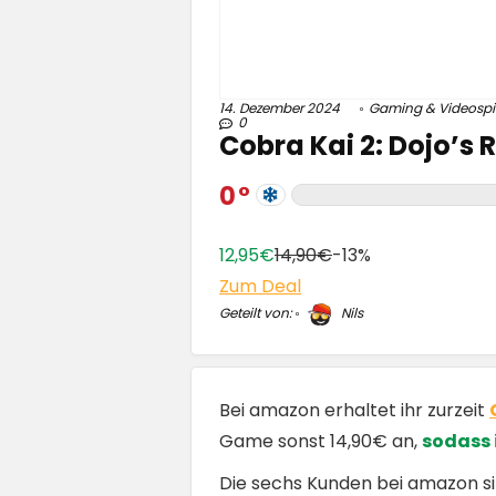
14. Dezember 2024
Gaming & Videospi
0
Cobra Kai 2: Dojo’s R
0
12,95€
14,90€
-13%
Zum Deal
Geteilt von:
Nils
Bei amazon erhaltet ihr zurzeit
Game sonst 14,90€ an,
sodass 
Die sechs Kunden bei amazon sin