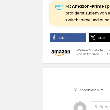
Mit
Amazon-Prime
spa
profitierst zudem von e
Twitch Prime und eBook
teilen
teilen
Weitere Angebote
Hi
von
Amazon
Au
Abonnieren