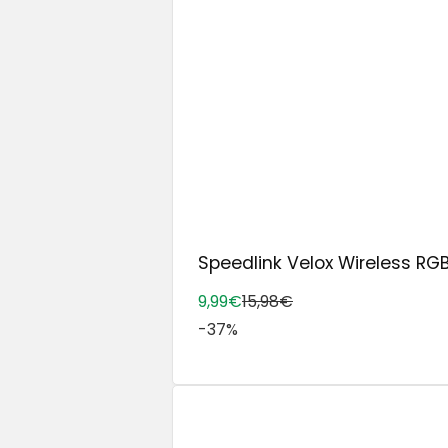
Speedlink Velox Wireless RG
9,99€
15,98€
-37%