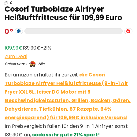
0
Cosori Turboblaze Airfryer
Heißluftfritteuse für 109,99 Euro
0
109,99€
139,90€
-21%
Zum Deal
Geteilt von:
Nils
Bei amazon erhaltet ihr zurzeit
die Cosori
Turboblaze Airfryer Heißluftfritteuse (9-in-1 Air
Fryer XXL 6L, leiser DC Motor mit 5
Geschwindigkeitsstufen, Grillen, Backen, Gären,
Dehydrieren, Tiefkühlen, 87 Rezepte, 64%
energiesparend) für 109,99€ inklusive Versand
.
Im Preisvergleich fallen für den 9-in-1 Airfryer sonst
139,90€ an,
sodass ihr gute 21% spart!