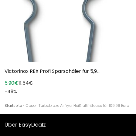
Victorinox REX Profi Sparschäler für 5,9...
5,90€
11,54€
-49%
Startseite
»
Cosori Turboblaze Airfryer Heißluftfritteuse für 109,99 Euro
Über EasyDealz