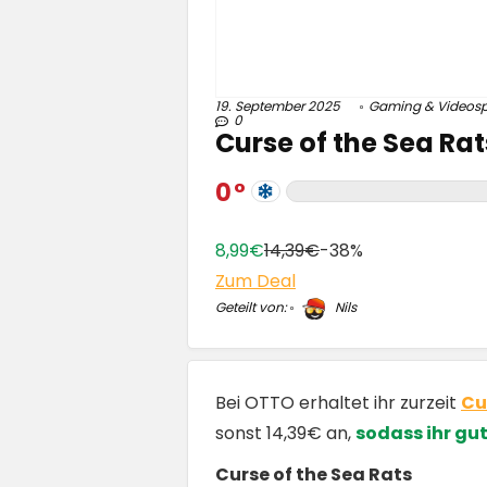
19. September 2025
Gaming & Videosp
0
Curse of the Sea Rat
0
8,99€
14,39€
-38%
Zum Deal
Geteilt von:
Nils
Bei OTTO erhaltet ihr zurzeit
Cu
sonst 14,39€ an,
sodass ihr gu
Curse of the Sea Rats