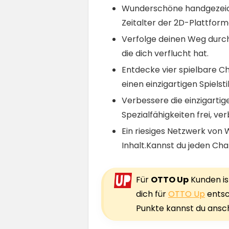
Wunderschöne handgezeichn
Zeitalter der 2D-Plattfor
Verfolge deinen Weg durch 
die dich verflucht hat.
Entdecke vier spielbare C
einen einzigartigen Spielsti
Verbessere die einzigarti
Spezialfähigkeiten frei, ve
Ein riesiges Netzwerk von
Inhalt.Kannst du jeden Ch
Für
OTTO Up
Kunden ist
dich für
OTTO Up
entsc
Punkte kannst du ansc