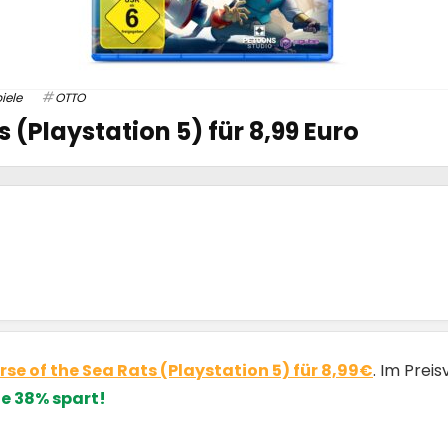
iele
OTTO
s (Playstation 5) für 8,99 Euro
rse of the Sea Rats (Playstation 5) für 8,99€
. Im Prei
te 38% spart!