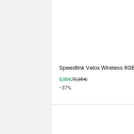
Speedlink Velox Wireless RG
9,99€
15,98€
-37%