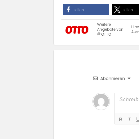
teilen
teilen
Weitere
Hinw
Angebote von
Ausw
OTTO
Abonnieren