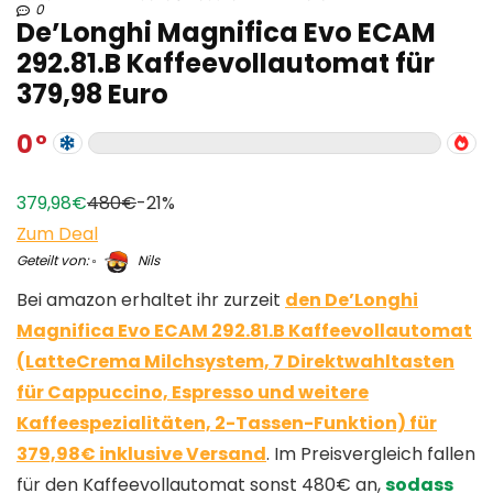
0
De’Longhi Magnifica Evo ECAM
292.81.B Kaffeevollautomat für
379,98 Euro
0
379,98€
480€
-21%
Zum Deal
Geteilt von:
Nils
Bei amazon erhaltet ihr zurzeit
den De’Longhi
Magnifica Evo ECAM 292.81.B Kaffeevollautomat
(LatteCrema Milchsystem, 7 Direktwahltasten
für Cappuccino, Espresso und weitere
Kaffeespezialitäten, 2-Tassen-Funktion) für
379,98€ inklusive Versand
. Im Preisvergleich fallen
für den Kaffeevollautomat sonst 480€ an,
sodass