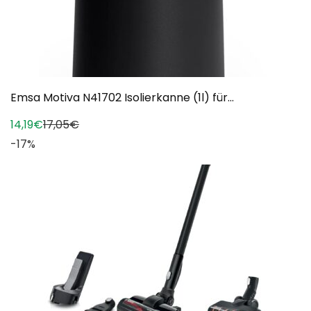
Emsa Motiva N41702 Isolierkanne (1l) für...
14,19€
17,05€
-17%