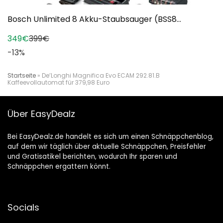
Bosch Unlimited 8 Akku-Staubsauger (BSS8...
349€
399€
-13%
Startseite
»
De’Longhi Magnifica Evo ECAM 292.81.B
Kaffeevollautomat für 379,98 Euro
Über EasyDealz
Bei EasyDealz.de handelt es sich um einen Schnäppchenblog,
auf dem wir täglich über aktuelle Schnäppchen, Preisfehler
und Gratisatikel berichten, wodurch Ihr sparen und
Schnäppchen ergattern könnt.
Socials