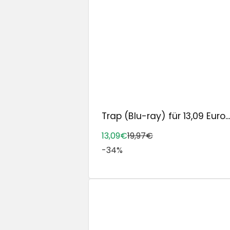
Trap (Blu-ray) für 13,09 Euro...
13,09€
19,97€
-34%