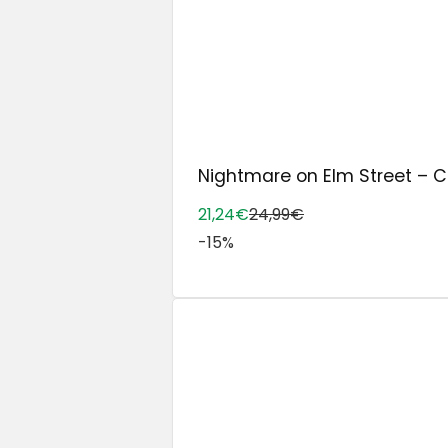
Nightmare on Elm Street – Col
21,24€
24,99€
-15%