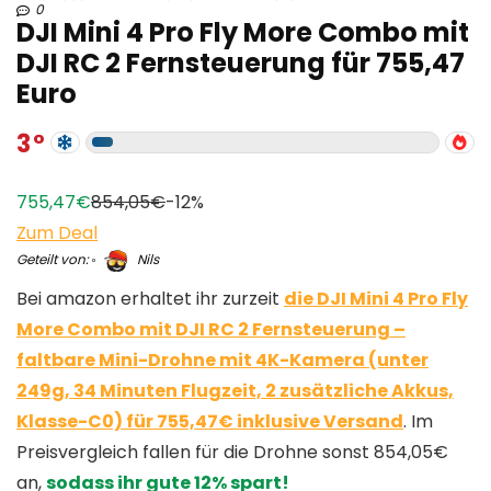
0
DJI Mini 4 Pro Fly More Combo mit
DJI RC 2 Fernsteuerung für 755,47
Euro
3
755,47€
854,05€
-12%
Zum Deal
Geteilt von:
Nils
Bei amazon erhaltet ihr zurzeit
die DJI Mini 4 Pro Fly
More Combo mit DJI RC 2 Fernsteuerung –
faltbare Mini-Drohne mit 4K-Kamera (unter
249g, 34 Minuten Flugzeit, 2 zusätzliche Akkus,
Klasse-C0) für 755,47€ inklusive Versand
. Im
Preisvergleich fallen für die Drohne sonst 854,05€
an,
sodass ihr gute 12% spart!