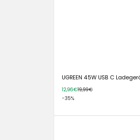
UGREEN 45W USB C Ladegerät f
12,96€
19,99€
-35%