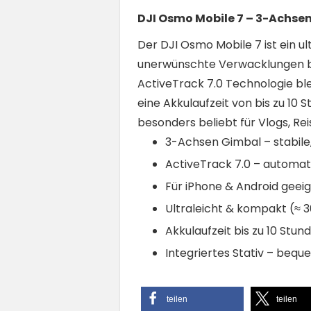
DJI Osmo Mobile 7 – 3-Achse
Der DJI Osmo Mobile 7 ist ein ul
unerwünschte Verwacklungen be
ActiveTrack 7.0 Technologie ble
eine Akkulaufzeit von bis zu 10
besonders beliebt für Vlogs, Rei
3-Achsen Gimbal – stabile
ActiveTrack 7.0 – automat
Für iPhone & Android geeig
Ultraleicht & kompakt (≈ 3
Akkulaufzeit bis zu 10 Stun
Integriertes Stativ – bequ
teilen
teilen