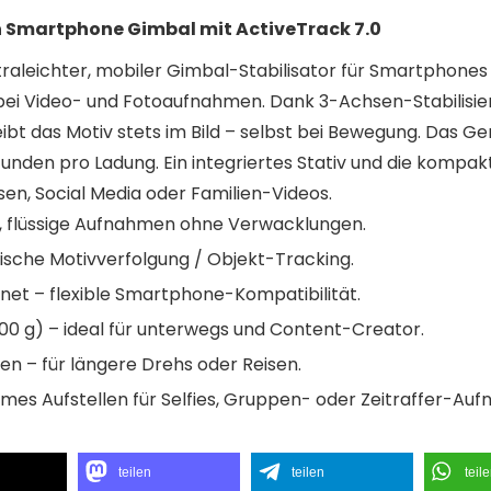
n Smartphone Gimbal mit ActiveTrack 7.0
traleichter, mobiler Gimbal-Stabilisator für Smartphones 
i Video- und Fotoaufnahmen. Dank 3-Achsen-Stabilisie
ibt das Motiv stets im Bild – selbst bei Bewegung. Das Ger
 Stunden pro Ladung. Ein integriertes Stativ und die komp
sen, Social Media oder Familien-Videos.
, flüssige Aufnahmen ohne Verwacklungen.
ische Motivverfolgung / Objekt-Tracking.
net – flexible Smartphone-Kompatibilität.
00 g) – ideal für unterwegs und Content-Creator.
den – für längere Drehs oder Reisen.
emes Aufstellen für Selfies, Gruppen- oder Zeitraffer-Au
teilen
teilen
teil