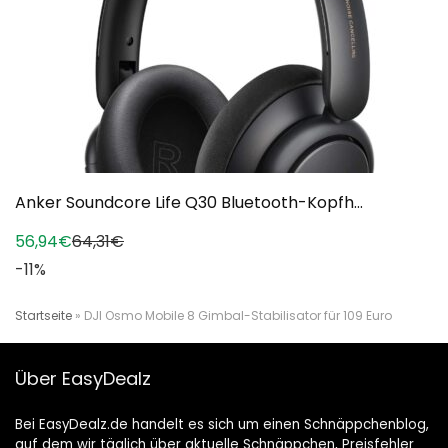
Anker Soundcore Life Q30 Bluetooth-Kopfh...
56,94€
64,31€
-11%
Startseite
»
DJI Osmo Mobile 8 Gimbal-Stabilisator für 109 Euro
Über EasyDealz
Bei EasyDealz.de handelt es sich um einen Schnäppchenblog,
auf dem wir täglich über aktuelle Schnäppchen, Preisfehler