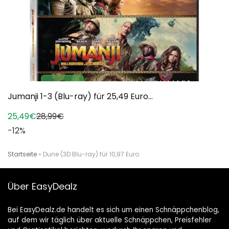
Jumanji 1-3 (Blu-ray) für 25,49 Euro...
25,49€
28,99€
-12%
Startseite
»
Dune (3D Blu-ray) für 10,97 Euro
Über EasyDealz
Bei EasyDealz.de handelt es sich um einen Schnäppchenblog,
auf dem wir täglich über aktuelle Schnäppchen, Preisfehler