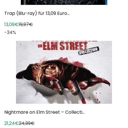
Trap (Blu-ray) für 13,09 Euro...
13,09€
19,97€
-34%
Nightmare on Elm Street – Collecti...
21,24€
24,99€