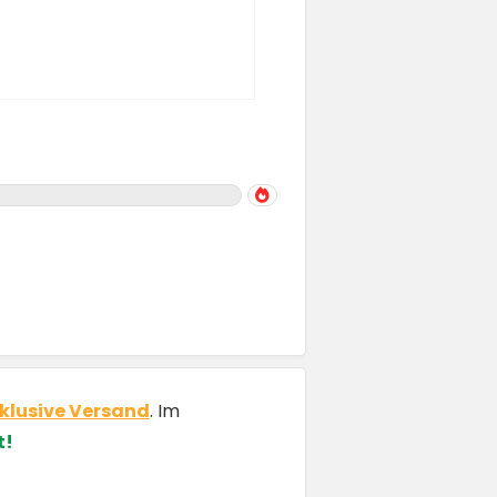
nklusive Versand
. Im
t!