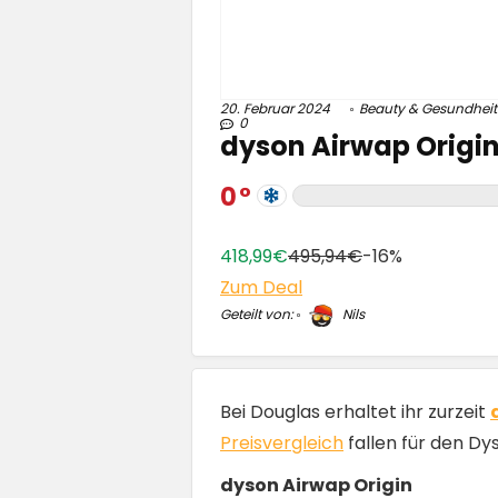
20. Februar 2024
Beauty & Gesundheit
0
dyson Airwap Origin 
0
418,99€
495,94€
-16%
Zum Deal
Geteilt von:
Nils
Bei Douglas erhaltet ihr zurzeit
Preisvergleich
fallen für den Dy
dyson Airwap Origin