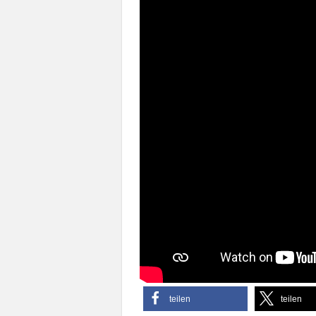
teilen
teilen