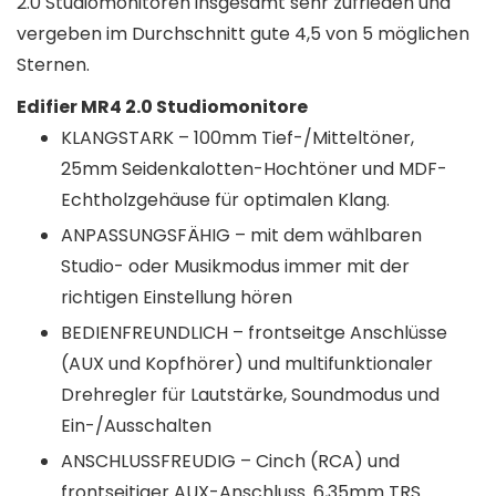
2.0 Studiomonitoren insgesamt sehr zufrieden und
vergeben im Durchschnitt gute 4,5 von 5 möglichen
Sternen.
Edifier MR4 2.0 Studiomonitore
KLANGSTARK – 100mm Tief-/Mitteltöner,
25mm Seidenkalotten-Hochtöner und MDF-
Echtholzgehäuse für optimalen Klang.
ANPASSUNGSFÄHIG – mit dem wählbaren
Studio- oder Musikmodus immer mit der
richtigen Einstellung hören
BEDIENFREUNDLICH – frontseitge Anschlüsse
(AUX und Kopfhörer) und multifunktionaler
Drehregler für Lautstärke, Soundmodus und
Ein-/Ausschalten
ANSCHLUSSFREUDIG – Cinch (RCA) und
frontseitiger AUX-Anschluss. 6,35mm TRS