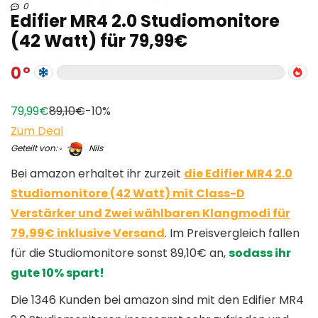
0
Edifier MR4 2.0 Studiomonitore
(42 Watt) für 79,99€
0
79,99€
89,10€
-10%
Zum Deal
Geteilt von:
Nils
Bei amazon erhaltet ihr zurzeit
die Edifier MR4 2.0
Studiomonitore (42 Watt) mit Class-D
Verstärker und Zwei wählbaren Klangmodi für
79,99€ inklusive Versand
. Im Preisvergleich fallen
für die Studiomonitore sonst 89,10€ an,
sodass ihr
gute 10% spart!
Die 1346 Kunden bei amazon sind mit den Edifier MR4