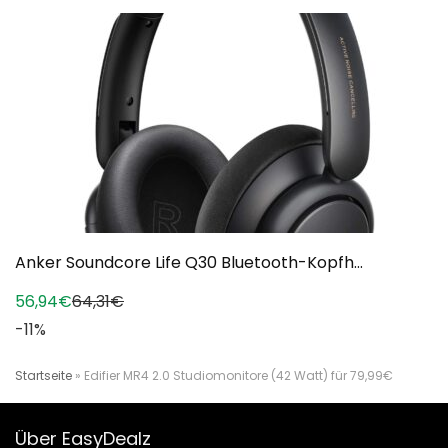
Anker Soundcore Life Q30 Bluetooth-Kopfh...
56,94€
64,31€
-11%
Startseite
»
Edifier MR4 2.0 Studiomonitore (42 Watt) für 79,99€
Über EasyDealz