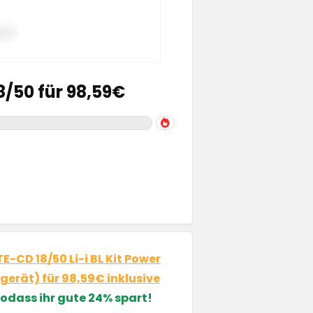
/50 für 98,59€
-CD 18/50 Li-i BL Kit Power
gerät) für 98,59€ inklusive
odass ihr gute 24% spart!