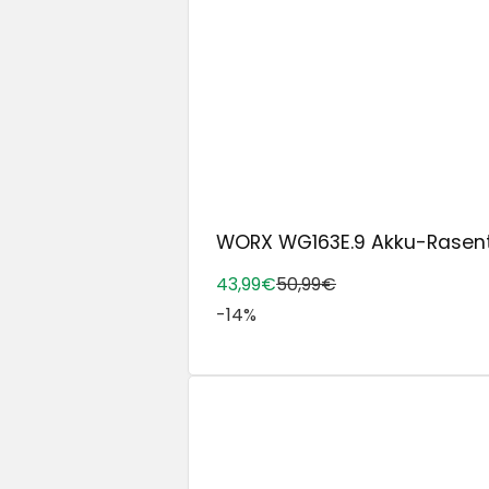
WORX WG163E.9 Akku-Rasentr
43,99€
50,99€
-14%