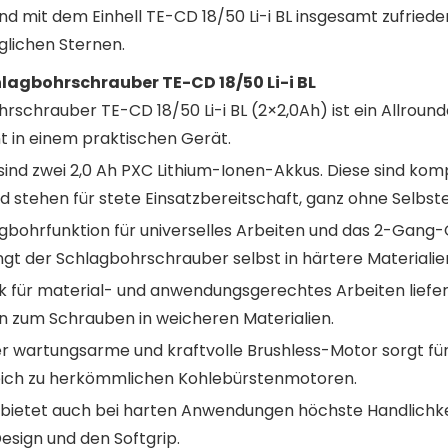
nd mit dem Einhell TE-CD 18/50 Li-i BL insgesamt zufried
glichen Sternen.
hlagbohrschrauber TE-CD 18/50 Li-i BL
rschrauber TE-CD 18/50 Li-i BL (2×2,0Ah) ist ein Allroun
t in einem praktischen Gerät.
 sind zwei 2,0 Ah PXC Lithium-Ionen-Akkus. Diese sind ko
stehen für stete Einsatzbereitschaft, ganz ohne Selbst
agbohrfunktion für universelles Arbeiten und das 2-Gang
gt der Schlagbohrschrauber selbst in härtere Materialien
ik für material- und anwendungsgerechtes Arbeiten liefer
n zum Schrauben in weicheren Materialien.
 wartungsarme und kraftvolle Brushless-Motor sorgt für
leich zu herkömmlichen Kohlebürstenmotoren.
ietet auch bei harten Anwendungen höchste Handlichkei
sign und den Softgrip.