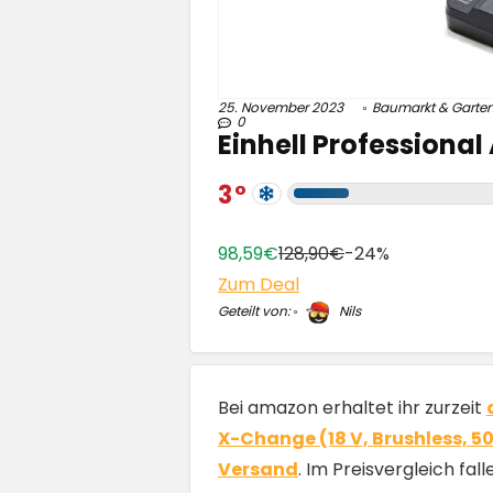
25. November 2023
Baumarkt & Garte
0
Einhell Professiona
3
98,59€
128,90€
-24%
Zum Deal
Geteilt von:
Nils
Bei amazon erhaltet ihr zurzeit
X-Change (18 V, Brushless, 50
Versand
. Im Preisvergleich fa