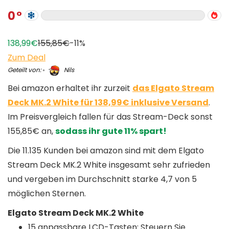
0
138,99€
155,85€
-11%
Zum Deal
Geteilt von:
Nils
Bei amazon erhaltet ihr zurzeit
das Elgato Stream
Deck MK.2 White für 138,99€ inklusive Versand
.
Im Preisvergleich fallen für das Stream-Deck sonst
155,85€ an,
sodass ihr gute 11% spart!
Die 11.135 Kunden bei amazon sind mit dem Elgato
Stream Deck MK.2 White insgesamt sehr zufrieden
und vergeben im Durchschnitt starke 4,7 von 5
möglichen Sternen.
Elgato Stream Deck MK.2 White
15 anpassbare LCD-Tasten: Steuern Sie