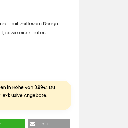
iert mit zeitlosem Design
lt, sowie einen guten
ten in Höhe von 3,99€. Du
r, exklusive Angebote,
en
E-Mail