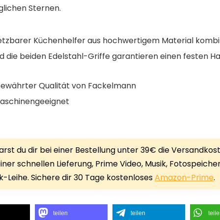
glichen Sternen.
setzbarer Küchenhelfer aus hochwertigem Material kombin
d die beiden Edelstahl-Griffe garantieren einen festen Ha
n bewährter Qualität von Fackelmann
lmaschinengeeignet
rst du dir bei einer Bestellung unter 39€ die Versandkos
iner schnellen Lieferung, Prime Video, Musik, Fotospeiche
-Leihe. Sichere dir 30 Tage kostenloses
Amazon-Prime
.
teilen
teilen
teil