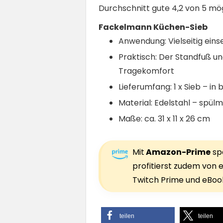
Durchschnitt gute 4,2 von 5 mö
Fackelmann Küchen-Sieb
Anwendung: Vielseitig ein
Praktisch: Der Standfuß un
Tragekomfort
Lieferumfang: 1 x Sieb – i
Material: Edelstahl – spü
Maße: ca. 31 x 11 x 26 cm
Mit
Amazon-Prime
spa
profitierst zudem von e
Twitch Prime und eBook
teilen
teilen