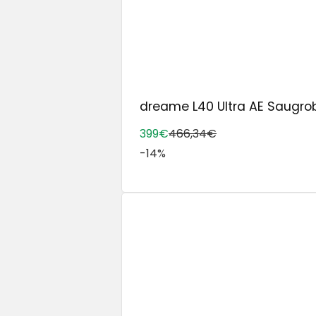
dreame L40 Ultra AE Saugrobo
399€
466,34€
-14%