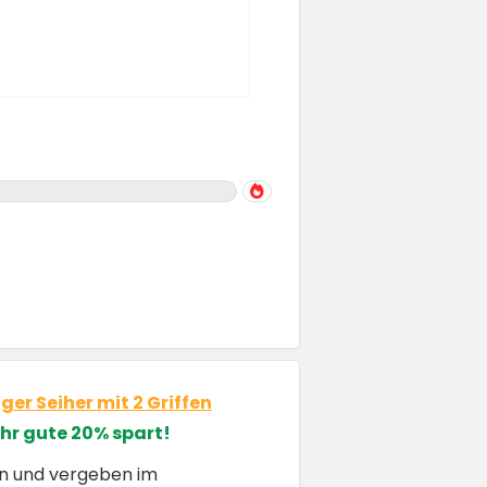
r Seiher mit 2 Griffen
hr gute 20% spart!
en und vergeben im