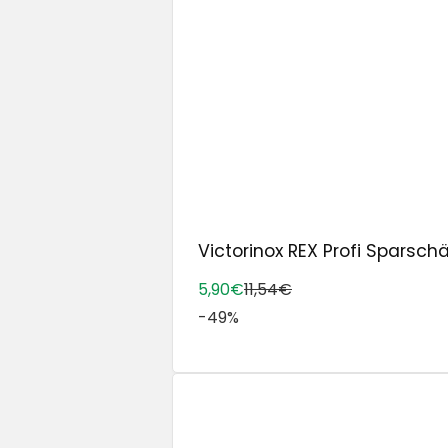
Victorinox REX Profi Sparschäle
5,90€
11,54€
-49%