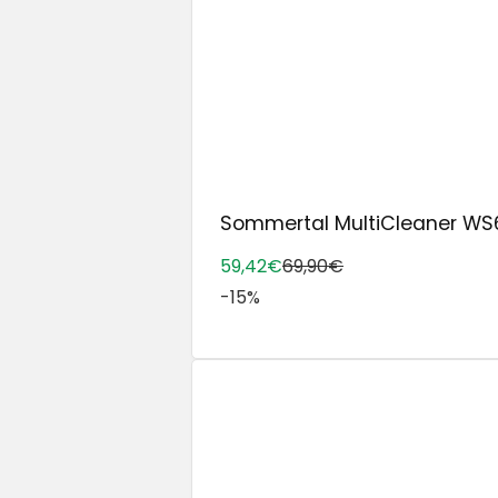
Sommertal MultiCleaner WS60
59,42€
69,90€
-15%