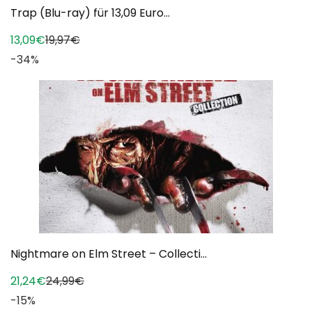
Trap (Blu-ray) für 13,09 Euro...
13,09€
19,97€
-34%
Nightmare on Elm Street – Collecti...
21,24€
24,99€
-15%