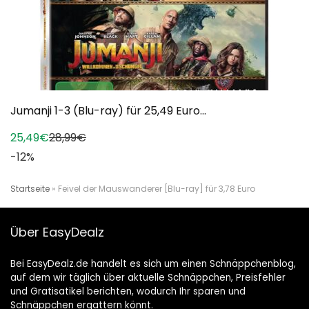
Jumanji 1-3 (Blu-ray) für 25,49 Euro...
25,49€
28,99€
-12%
Startseite
»
Feivel der Mauswanderer [Blu-ray] für 3,78 Euro
Über EasyDealz
Bei EasyDealz.de handelt es sich um einen Schnäppchenblog,
auf dem wir täglich über aktuelle Schnäppchen, Preisfehler
und Gratisatikel berichten, wodurch Ihr sparen und
Schnäppchen ergattern könnt.