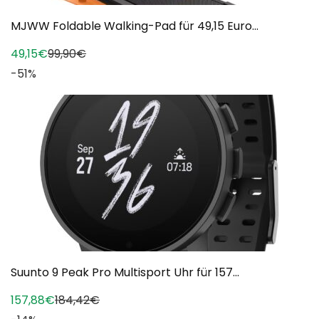
MJWW Foldable Walking-Pad für 49,15 Euro...
49,15€
99,90€
-51%
Suunto 9 Peak Pro Multisport Uhr für 157...
157,88€
184,42€