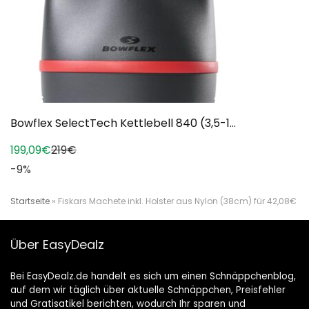
Bowflex SelectTech Kettlebell 840 (3,5-1...
199,09€
219€
-9%
Startseite
»
Fiskars Machete inkl. Holster aus Nylon (38cm) für 42,08€
Über EasyDealz
Bei EasyDealz.de handelt es sich um einen Schnäppchenblog,
auf dem wir täglich über aktuelle Schnäppchen, Preisfehler
und Gratisatikel berichten, wodurch Ihr sparen und