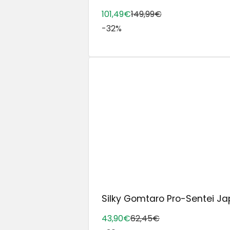
101,49€
149,99€
-32%
Silky Gomtaro Pro-Sentei Ja
43,90€
62,45€