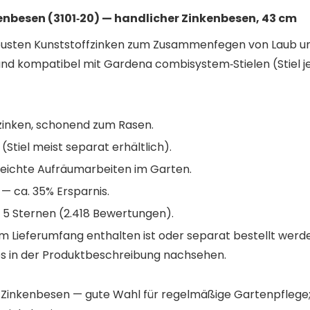
besen (3101‑20) — handlicher Zinkenbesen, 43 cm
usten Kunststoffzinken zum Zusammenfegen von Laub und
und kompatibel mit Gardena combisystem‑Stielen (Stiel 
fzinken, schonend zum Rasen.
Stiel meist separat erhältlich).
, leichte Aufräumarbeiten im Garten.
) — ca. 35% Ersparnis.
5 Sternen (2.418 Bewertungen).
l im Lieferumfang enthalten ist oder separat bestellt wer
fos in der Produktbeschreibung nachsehen.
er Zinkenbesen — gute Wahl für regelmäßige Gartenpflege;