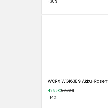
-30%
WORX WG163E.9 Akku-Rasentr
43,99€
50,99€
-14%