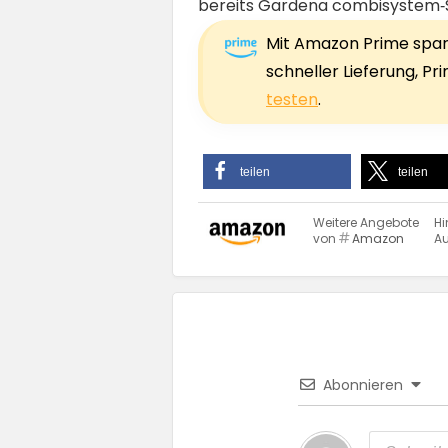
bereits Gardena combisystem‑St
Mit Amazon Prime sparst
schneller Lieferung, P
testen
.
teilen
teilen
Weitere Angebote
Hi
von
Amazon
Au
Abonnieren