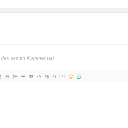
{}
[+]