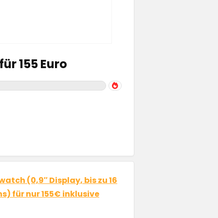
ür 155 Euro
tch (0,9″ Display, bis zu 16
) für nur 155€ inklusive