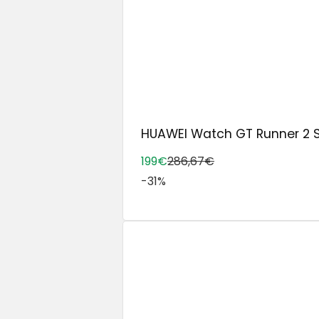
HUAWEI Watch GT Runner 2 Sm
199€
286,67€
-31%