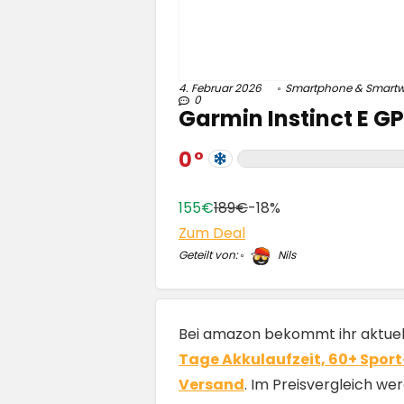
4. Februar 2026
Smartphone & Smart
0
Garmin Instinct E G
0
155€
189€
-18%
Zum Deal
Geteilt von:
Nils
Bei amazon bekommt ihr aktue
Tage Akkulaufzeit, 60+ Sport
Versand
. Im Preisvergleich wer