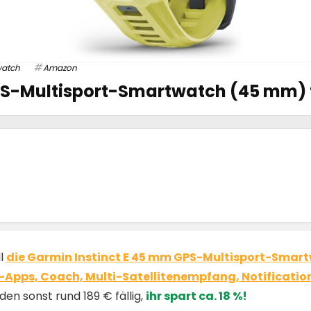
watch
Amazon
PS-Multisport-Smartwatch (45 mm) f
ll
die Garmin Instinct E 45 mm GPS-Multisport-Smartwa
-Apps, Coach, Multi-Satellitenempfang, Notifications
den sonst rund 189 € fällig,
ihr spart ca. 18 %!