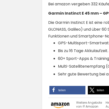
Bei amazon vergeben 332 Käufer 
Garmin Instinct E 45 mm – 
Die Garmin Instinct E ist eine 
GLONASS, Galileo) und über 60 S
Funktionen und Smartphone-Notif
GPS-Multisport-Smartwatch
Bis zu 16 Tage Akkulaufzeit.
60+ Sport-Apps & Trainin
Multi-Satellitenempfang (
Sehr gute Bewertung bei a
teilen
teilen
Weitere Angebote
Hi
von
Amazon
Au