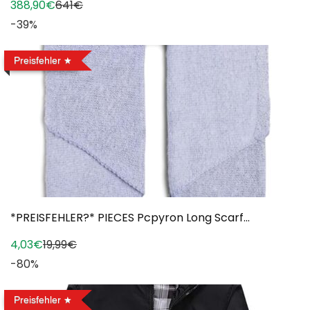
388,90€
641€
-39%
Preisfehler
*PREISFEHLER?* PIECES Pcpyron Long Scarf...
4,03€
19,99€
-80%
Preisfehler