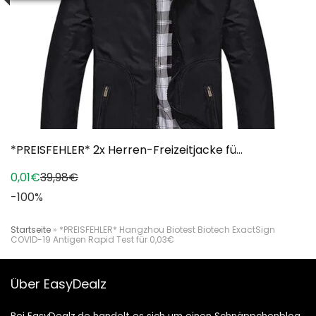
*PREISFEHLER* 2x Herren-Freizeitjacke fü...
0,01€
39,98€
-100%
Startseite
»
*PREISFEHLER* Hangzhou Biotest Biotech ExactSign
COVID-19 Antigen Rapid Test für 0,03€
Über EasyDealz