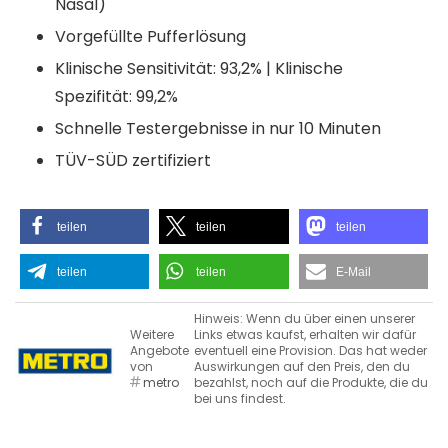
Nasal)
Vorgefüllte Pufferlösung
Klinische Sensitivität: 93,2% | Klinische
Spezifität: 99,2%
Schnelle Testergebnisse in nur 10 Minuten
TÜV-SÜD zertifiziert
teilen
teilen
teilen
teilen
teilen
E-Mail
Hinweis: Wenn du über einen unserer
Weitere
Links etwas kaufst, erhalten wir dafür
Angebote
eventuell eine Provision. Das hat weder
von
Auswirkungen auf den Preis, den du
metro
bezahlst, noch auf die Produkte, die du
bei uns findest.