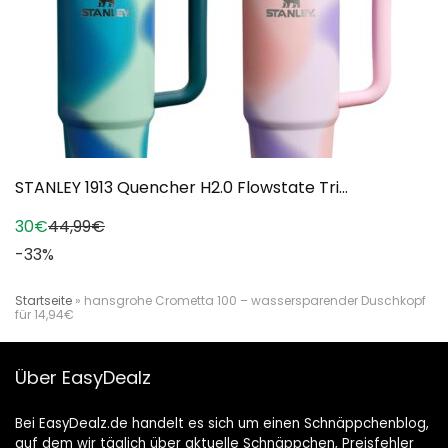
STANLEY 1913 Quencher H2.0 Flowstate Tri...
30€
44,99€
-33%
Startseite
»
hansgrohe Crometta 100 – wassersparender Duschkopf
für 14,94€
Über EasyDealz
Bei EasyDealz.de handelt es sich um einen Schnäppchenblog,
auf dem wir täglich über aktuelle Schnäppchen, Preisfehler