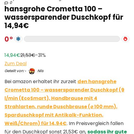
0
hansgrohe Crometta 100 –
wassersparender Duschkopf für
14,94€
0
14,94€
21,53€
-31%
Zum Deal
Geteilt von:
Nils
Bei amazon erhaltet ihr zurzeit
den hansgrohe
Crometta 100 – wassersparender Duschkopf (9
l/min (EcoSmart), Handbrause mit 4
Strahlarten, runde Duschbrause (⌀ 100 mm),
Sparduschkopf mit Antikalk-Funktion,
Weiß/Chrom) für 14,94€
. Im Preisvergleich fallen
für den Duschkopf sonst 21,53€ an,
sodass ihr gute