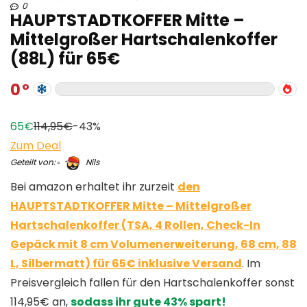
0
HAUPTSTADTKOFFER Mitte –
Mittelgroßer Hartschalenkoffer
(88L) für 65€
0
65€
114,95€
-43%
Zum Deal
Geteilt von:
Nils
Bei amazon erhaltet ihr zurzeit
den
HAUPTSTADTKOFFER Mitte – Mittelgroßer
Hartschalenkoffer (TSA, 4 Rollen, Check-In
Gepäck mit 8 cm Volumenerweiterung, 68 cm, 88
L, Silbermatt) für 65€ inklusive Versand
. Im
Preisvergleich fallen für den Hartschalenkoffer sonst
114,95€ an,
sodass ihr gute 43% spart!