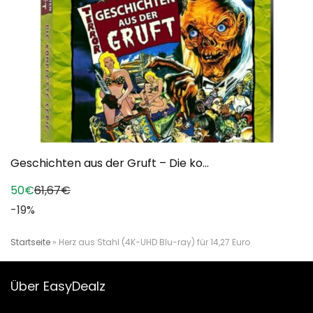
Geschichten aus der Gruft – Die ko...
50€
61,67€
-19%
Startseite
»
Herz aus Stahl (4K-UHD Blu-ray) für 14,27 Euro
Über EasyDealz