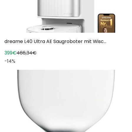
dreame L40 Ultra AE Saugroboter mit Wisc...
399€
466,34€
-14%