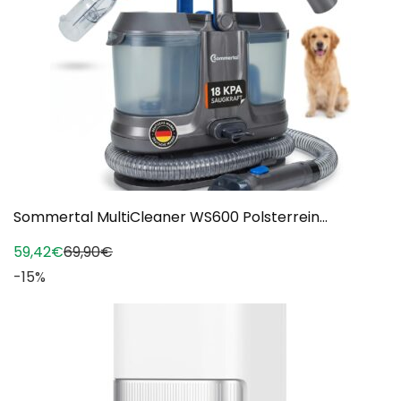
Sommertal MultiCleaner WS600 Polsterrein...
59,42€
69,90€
-15%