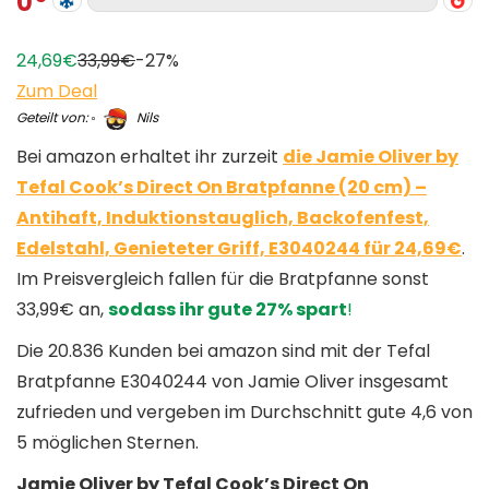
0
24,69€
33,99€
-27%
Zum Deal
Geteilt von:
Nils
Bei amazon erhaltet ihr zurzeit
die Jamie Oliver by
Tefal Cook’s Direct On Bratpfanne (20 cm) –
Antihaft, Induktionstauglich, Backofenfest,
Edelstahl, Genieteter Griff, E3040244 für 24,69€
.
Im Preisvergleich fallen für die Bratpfanne sonst
33,99€ an,
sodass ihr gute 27% spart
!
Die 20.836 Kunden bei amazon sind mit der Tefal
Bratpfanne E3040244 von Jamie Oliver insgesamt
zufrieden und vergeben im Durchschnitt gute 4,6 von
5 möglichen Sternen.
Jamie Oliver by Tefal Cook’s Direct On