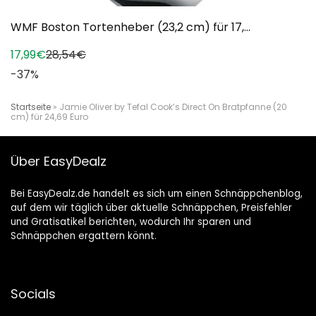
WMF Boston Tortenheber (23,2 cm) für 17,...
17,99€
28,54€
-37%
Startseite
»
Jamie Oliver by Tefal Cook’s Direct On Bratpfanne (20
cm) für 24,69 Euro
Über EasyDealz
Bei EasyDealz.de handelt es sich um einen Schnäppchenblog,
auf dem wir täglich über aktuelle Schnäppchen, Preisfehler
und Gratisatikel berichten, wodurch Ihr sparen und
Schnäppchen ergattern könnt.
Socials