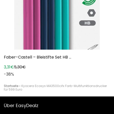
Faber-Castell – Bleistifte Set HB ...
3,31€
5,30€
-38%
Startseite
»
Kyocera Ecosys MA3500cifx Farb-Multifunktionsdrucker
für 599 Euro
Über EasyDealz