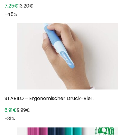
7,25€
13,20€
-45%
STABILO – Ergonomischer Druck-Blei...
6,91€
9,99€
-31%