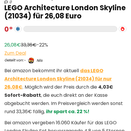
0
LEGO Architecture London Skyline
(21034) für 26,08 Euro
0
26,08€
33,36€
-22%
Zum Deal
Geteilt von:
Nils
Bei amazon bekommt ihr aktuell
das LEGO
Architecture London Skyline (21034) für nur
26,08€
. Möglich wird der Preis durch die
4,03€
Sofort-Rabatt
, die euch direkt an der Kasse
abgebucht werden. Im Preisvergleich werden sonst
rund 33,36€ fällig,
ihr spart ca. 22 %!
Bei amazon vergeben 16.060 Käufer für das LEGO
London Skyline Set hervorragende 4,8 von 5 Sternen.