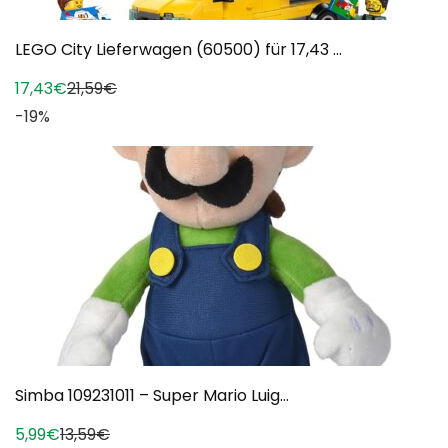
LEGO City Lieferwagen (60500) für 17,43 ...
17,43€
21,59€
-19%
Simba 109231011 – Super Mario Luig...
5,99€
13,59€