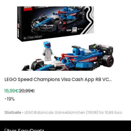
LEGO Speed Champions Visa Cash App RB VC...
16,99€
20,99€
-19%
Startseite
»
LEGO Botanicals Gänseblümchen (11508) für 10,89 Euro
Über EasyDealz