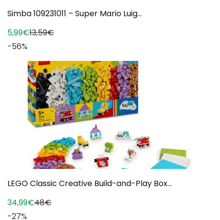
Simba 109231011 – Super Mario Luig...
5,99€
13,59€
-56%
LEGO Classic Creative Build-and-Play Box...
34,99€
48€
-27%