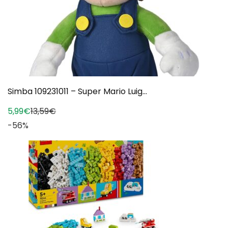
Simba 109231011 – Super Mario Luig...
5,99€
13,59€
-56%