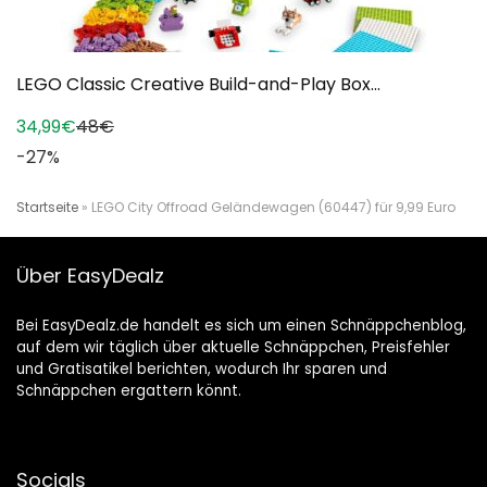
LEGO Classic Creative Build-and-Play Box...
34,99€
48€
-27%
Startseite
»
LEGO City Offroad Geländewagen (60447) für 9,99 Euro
Über EasyDealz
Bei EasyDealz.de handelt es sich um einen Schnäppchenblog,
auf dem wir täglich über aktuelle Schnäppchen, Preisfehler
und Gratisatikel berichten, wodurch Ihr sparen und
Schnäppchen ergattern könnt.
Socials