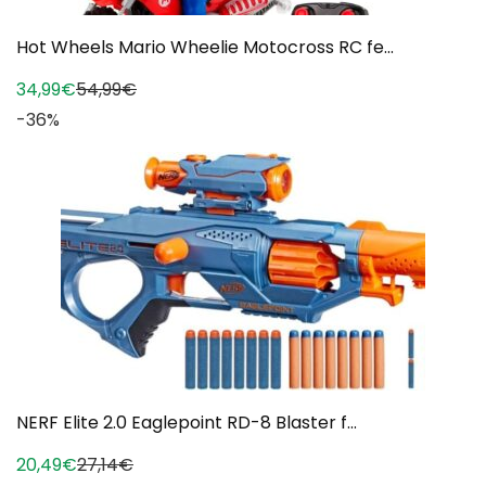
Hot Wheels Mario Wheelie Motocross RC fe...
34,99€
54,99€
-36%
NERF Elite 2.0 Eaglepoint RD-8 Blaster f...
20,49€
27,14€