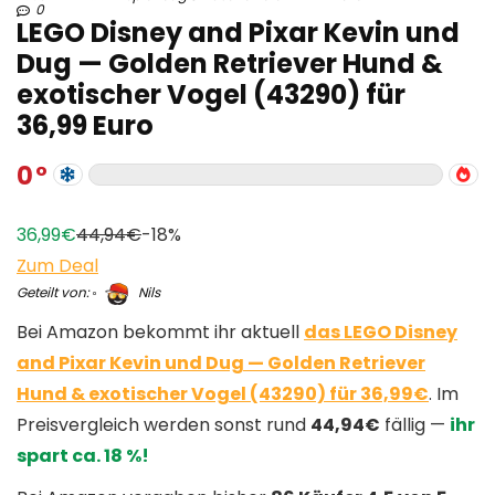
0
LEGO Disney and Pixar Kevin und
Dug — Golden Retriever Hund &
exotischer Vogel (43290) für
36,99 Euro
0
36,99€
44,94€
-18%
Zum Deal
Geteilt von:
Nils
Bei Amazon bekommt ihr aktuell
das LEGO Disney
and Pixar Kevin und Dug — Golden Retriever
Hund & exotischer Vogel (43290) für 36,99€
. Im
Preisvergleich werden sonst rund
44,94€
fällig —
ihr
spart ca. 18 %!