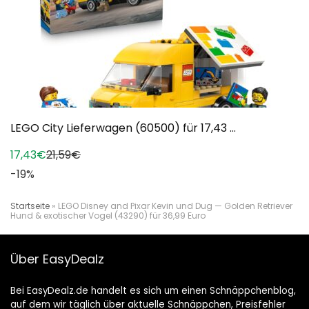
LEGO City Lieferwagen (60500) für 17,43 ...
17,43€
21,59€
-19%
Startseite
»
LEGO Disney and Pixar Kevin und Dug — Golden Retriever
Hund & exotischer Vogel (43290) für 36,99 Euro
Über EasyDealz
Bei EasyDealz.de handelt es sich um einen Schnäppchenblog,
auf dem wir täglich über aktuelle Schnäppchen, Preisfehler