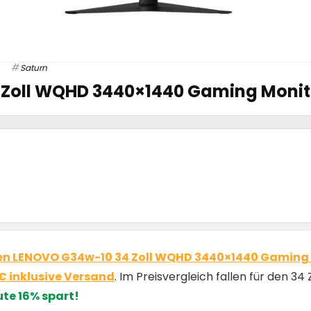
Saturn
Zoll WQHD 3440×1440 Gaming Monito
en LENOVO G34w-10 34 Zoll WQHD 3440×1440 Gaming M
9€ inklusive Versand
. Im Preisvergleich fallen für den 
ute 16% spart!