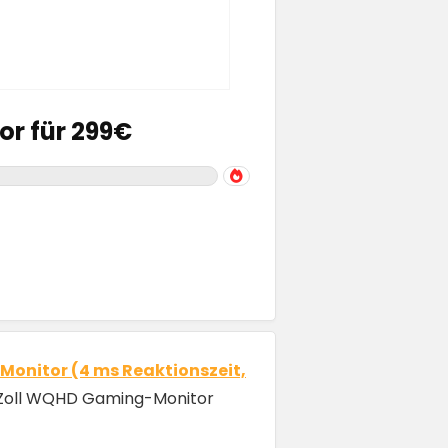
r für 299€
onitor (4 ms Reaktionszeit,
34 Zoll WQHD Gaming-Monitor