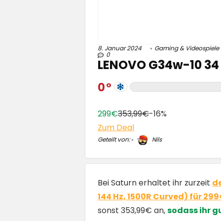
8. Januar 2024
Gaming & Videospiele
0
LENOVO G34w-10 34 
0
299€
353,99€
-16%
Zum Deal
Geteilt von:
Nils
Bei Saturn erhaltet ihr zurzeit
d
144 Hz, 1500R Curved) für 29
sonst 353,99€ an,
sodass ihr g